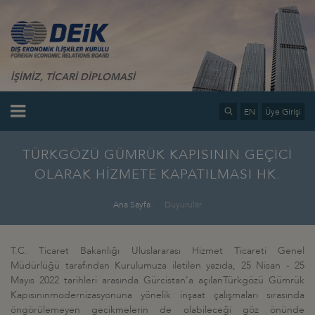
İŞİMİZ, TİCARİ DİPLOMASİ
EN
Üye Girişi
TÜRKGÖZÜ GÜMRÜK KAPISININ GEÇİCİ
OLARAK HİZMETE KAPATILMASI HK.
Ana Sayfa
Duyurular
T.C. Ticaret Bakanlığı Uluslararası Hizmet Ticareti Genel
Müdürlüğü tarafından Kurulumuza iletilen yazıda, 25 Nisan - 25
Mayıs 2022 tarihleri arasında Gürcistan'a açılanTürkgözü Gümrük
Kapısınınmodernizasyonuna yönelik inşaat çalışmaları sırasında
öngörülemeyen gecikmelerin de olabileceği göz önünde