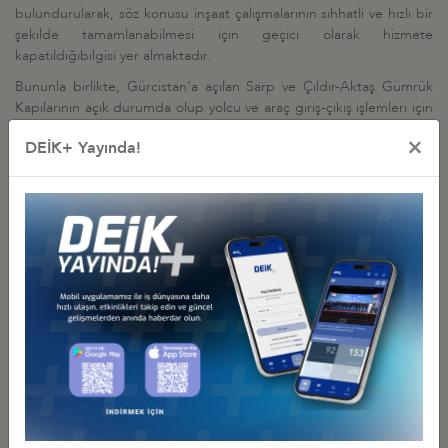
bulundurularak, söz konusu inşaat çalışmalarının sıhhatli ve hızlı bir
şekilde tamamlanabilmesi için geçici olarak hizmete
kapatıldığıbilgisi yer almaktadır.
Bununla birlikte, Gürcistan'a açılan Sarp ve Çıldır-Aktaş Gümrük
Kapılarının açık durumda olup yolcu ve araç giriş-çıkış işlemleri için
hizmet vermeye devam ettiği aktarılmaktadır.
×
DEİK+ Yayında!
Diğer Duyurular
GÜRCİSTAN YATIRIM PROJELERİ HK.
27 Temmuz 2026 Pazartesi
Türkiye - Gürcistan İş Konseyi
AFGANİSTAN TALK MADEN SAHASI GELİŞTİRME İHALESİ HK
27 Temmuz 2026 Pazartesi
Türkiye - Afganistan İş Konseyi
YEREL FİRMALARIN TANITIM SERGİSİ, 17-20 HAZİRAN 2026,
BAKÜ