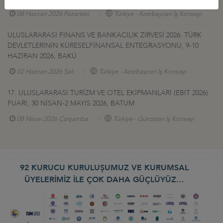
08 Haziran 2026 Pazartesi
Türkiye - Azerbaycan İş Konseyi
ULUSLARARASI FİNANS VE BANKACILIK ZİRVESİ 2026: TÜRK
DEVLETLERİNİN KÜRESELFİNANSAL ENTEGRASYONU, 9-10
HAZİRAN 2026, BAKÜ
02 Haziran 2026 Salı
Türkiye - Azerbaycan İş Konseyi
17. ULUSLARARASI TURİZM VE OTEL EKİPMANLARI (EBIT 2026)
FUARI, 30 NİSAN-2 MAYIS 2026, BATUM
08 Nisan 2026 Çarşamba
Türkiye - Gürcistan İş Konseyi
92 KURUCU KURULUŞUMUZ VE KURUMSAL
ÜYELERİMİZ İLE ÇOK DAHA GÜÇLÜYÜZ...