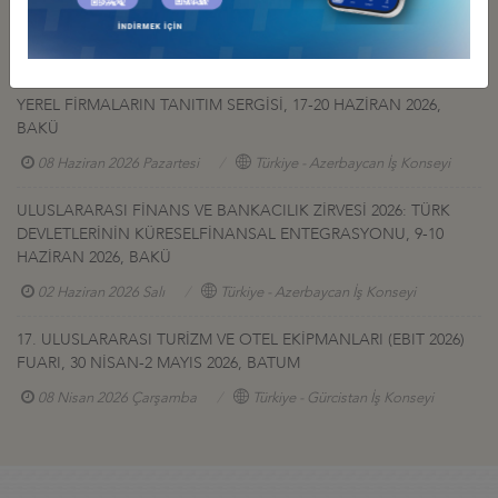
AFGANİSTAN TALK MADEN SAHASI GELİŞTİRME İHALESİ HK
27 Temmuz 2026 Pazartesi
Türkiye - Afganistan İş Konseyi
YEREL FİRMALARIN TANITIM SERGİSİ, 17-20 HAZİRAN 2026,
BAKÜ
08 Haziran 2026 Pazartesi
Türkiye - Azerbaycan İş Konseyi
ULUSLARARASI FİNANS VE BANKACILIK ZİRVESİ 2026: TÜRK
DEVLETLERİNİN KÜRESELFİNANSAL ENTEGRASYONU, 9-10
HAZİRAN 2026, BAKÜ
02 Haziran 2026 Salı
Türkiye - Azerbaycan İş Konseyi
17. ULUSLARARASI TURİZM VE OTEL EKİPMANLARI (EBIT 2026)
FUARI, 30 NİSAN-2 MAYIS 2026, BATUM
08 Nisan 2026 Çarşamba
Türkiye - Gürcistan İş Konseyi