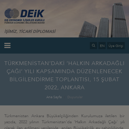
İŞİMİZ, TİCARİ DİPLOMASİ
EN
Üye Girişi
TÜRKMENİSTAN’DAKİ ‘HALKIN ARKADAĞLI
ÇAĞI’ YILI KAPSAMINDA DÜZENLENECEK
BİLGİLENDİRME TOPLANTISI, 15 ŞUBAT
2022, ANKARA
Ana Sayfa
Duyurular
Türkmenistan Ankara Büyükelçiliğinden Kurulumuza iletilen bir
yazıda, 2022 yılının Türkmenistan'da ‘Halkın Arkadağlı Çağı' yılı
olarak ilan edilmesi vesilesiyle, anılan Büyükelçilik ev sahipliğinde,