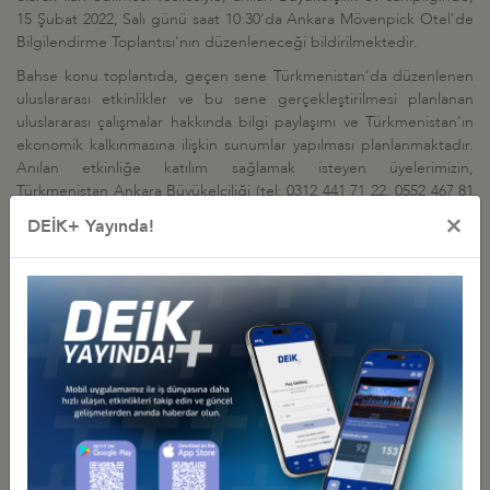
15 Şubat 2022, Salı günü saat 10:30'da Ankara Mövenpick Otel'de
Bilgilendirme Toplantısı'nın düzenleneceği bildirilmektedir.
Bahse konu toplantıda, geçen sene Türkmenistan'da düzenlenen
uluslararası etkinlikler ve bu sene gerçekleştirilmesi planlanan
uluslararası çalışmalar hakkında bilgi paylaşımı ve Türkmenistan'ın
ekonomik kalkınmasına ilişkin sunumlar yapılması planlanmaktadır.
Anılan etkinliğe katılım sağlamak isteyen üyelerimizin,
Türkmenistan Ankara Büyükelçiliği (tel: 0312 441 71 22, 0552 467 81
88, e-mail:
turkmenistanembtr@gmail.com
) ile irtibata geçmesi
×
DEİK+ Yayında!
önemle rica olunur.
Diğer Duyurular
GÜRCİSTAN YATIRIM PROJELERİ HK.
27 Temmuz 2026 Pazartesi
Türkiye - Gürcistan İş Konseyi