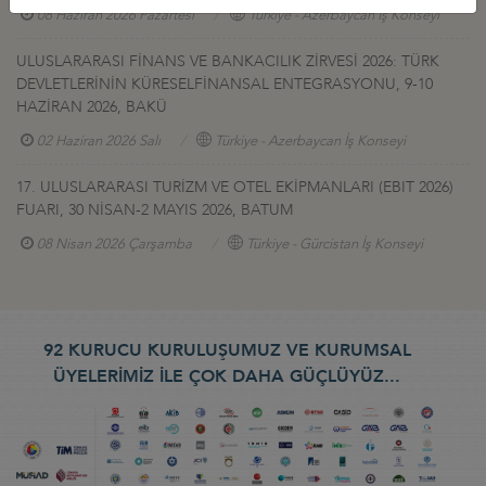
08 Haziran 2026 Pazartesi
Türkiye - Azerbaycan İş Konseyi
ULUSLARARASI FİNANS VE BANKACILIK ZİRVESİ 2026: TÜRK
DEVLETLERİNİN KÜRESELFİNANSAL ENTEGRASYONU, 9-10
HAZİRAN 2026, BAKÜ
02 Haziran 2026 Salı
Türkiye - Azerbaycan İş Konseyi
17. ULUSLARARASI TURİZM VE OTEL EKİPMANLARI (EBIT 2026)
FUARI, 30 NİSAN-2 MAYIS 2026, BATUM
08 Nisan 2026 Çarşamba
Türkiye - Gürcistan İş Konseyi
92 KURUCU KURULUŞUMUZ VE KURUMSAL
ÜYELERİMİZ İLE ÇOK DAHA GÜÇLÜYÜZ...