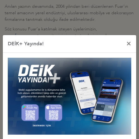
Anılan yazının devamında, 2004 yılından beri düzenlenen Fuar’ın
temel amacının yerel endüstriyi, uluslararası mobilya ve dekorasyon
firmalarına tanıtmak olduğu ifade edilmektedir.
Söz konusu Fuar’a katılmak isteyen üyelerimizin,
www.furnexegypt.com
sitesini ziyaret etmeleri rica olunur.
×
DEİK+ Yayında!
Diğer Duyurular
GÜRCİSTAN YATIRIM PROJELERİ HK.
27 Temmuz 2026 Pazartesi
Türkiye - Gürcistan İş Konseyi
AFGANİSTAN TALK MADEN SAHASI GELİŞTİRME İHALESİ HK
27 Temmuz 2026 Pazartesi
Türkiye - Afganistan İş Konseyi
YEREL FİRMALARIN TANITIM SERGİSİ, 17-20 HAZİRAN 2026,
BAKÜ