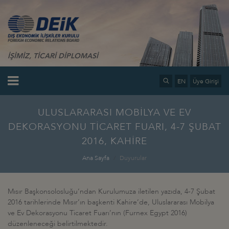
İŞİMİZ, TİCARİ DİPLOMASİ
EN
Üye Girişi
ULUSLARARASI MOBİLYA VE EV
DEKORASYONU TİCARET FUARI, 4-7 ŞUBAT
2016, KAHİRE
Ana Sayfa
Duyurular
Mısır Başkonsolosluğu’ndan Kurulumuza iletilen yazıda, 4-7 Şubat
2016 tarihlerinde Mısır’ın başkenti Kahire’de, Uluslararası Mobilya
ve Ev Dekorasyonu Ticaret Fuarı’nın (Furnex Egypt 2016)
düzenleneceği belirtilmektedir.