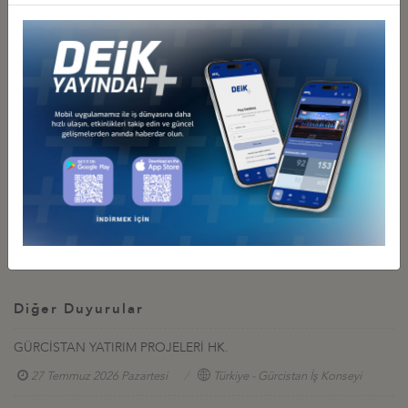
etmek istedikleri oturumu seçebilir ve diğer işlemleri yapabilirler.
Arzu eden katılımcılara indirimli konaklama imkanı sağlanmaktadır.
Foruma standart koşullarda katılım ücretsizdir. Ayrıca, kişiye özel
hizmetler içeren katılım paketleri belli ücret karşılığında satın
alınabilmektedir.
Astana’ya ulaşım ve uçak billetlerinin temin edilmesi ile ilgili
işlemler katılımcılar tarafından gerçekleştirilecektir.
Bahse konu etkinlik konusunda ayrıntılı bilgi için DEİK’e (Elnur
Osmanov, Tel: 0212 339 50 67, E-mail:
eosmanov@deik.org.tr
)
müracaat edilebilir.
Diğer Duyurular
GÜRCİSTAN YATIRIM PROJELERİ HK.
27 Temmuz 2026 Pazartesi
Türkiye - Gürcistan İş Konseyi