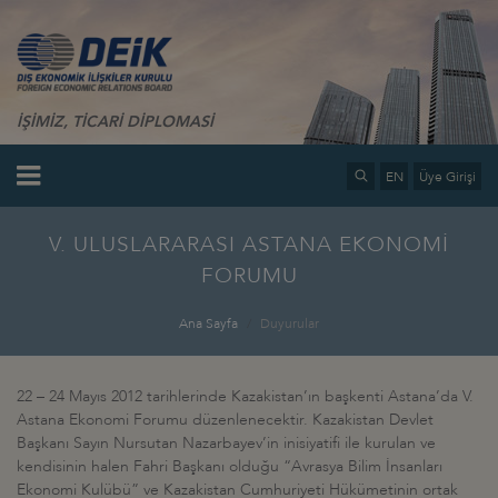
İŞİMİZ, TİCARİ DİPLOMASİ
EN
Üye Girişi
V. ULUSLARARASI ASTANA EKONOMİ
FORUMU
Ana Sayfa
Duyurular
22 – 24 Mayıs 2012 tarihlerinde Kazakistan’ın başkenti Astana’da V.
Astana Ekonomi Forumu düzenlenecektir. Kazakistan Devlet
Başkanı Sayın Nursutan Nazarbayev’in inisiyatifi ile kurulan ve
kendisinin halen Fahri Başkanı olduğu “Avrasya Bilim İnsanları
Ekonomi Kulübü” ve Kazakistan Cumhuriyeti Hükümetinin ortak