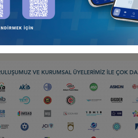
026: TÜRK DEVLETLERİNİN KÜRESELFİNANSAL ENTEGRASYONU, 9-10
nseyi
EBIT 2026) FUARI, 30 NİSAN-2 MAYIS 2026, BATUM
ş Konseyi
ULUŞUMUZ VE KURUMSAL ÜYELERİMİZ İLE ÇOK DA