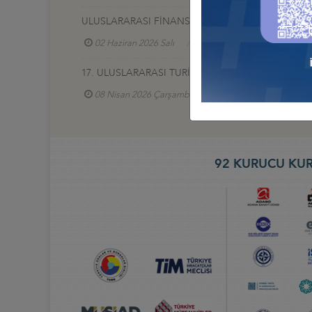
ULUSLARARASI FİNANS VE BANKACILIK ZİRVESİ 2
02 Haziran 2026 Salı
Türkiye - Azerbaycan İş Ko
17. ULUSLARARASI TURİZM VE OTEL EKİPMANLARI (
08 Nisan 2026 Çarşamba
Türkiye - Gürcistan İ
92 KURUCU KUR