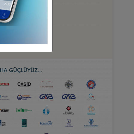
 HAZİRAN 2026, BAKÜ
HA GÜÇLÜYÜZ...