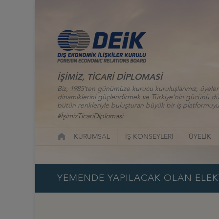
İŞİMİZ, TİCARİ DİPLOMASİ
Biz, 1985’ten günümüze kurucu kuruluşlarımız, üyelerim
dinamiklerini güçlendirmek ve Türkiye’nin gücünü düny
bütün renkleriyle buluşturan büyük bir iş platformuyu
#İşimizTicariDiplomasi
KURUMSAL
İŞ KONSEYLERİ
ÜYELİK
YEMENDE YAPILACAK OLAN ELEKTR