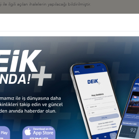
 ilgili açılan ihalelerin yapılacağı bildirilmiştir.
dır.
475
İş Konseyi
HALESİ HK
 İş Konseyi
AN 2026, BAKÜ
 İş Konseyi