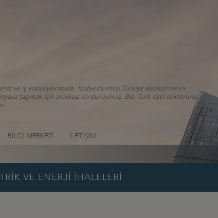
iz ve iş konseylerimizle, faaliyetlerimizi Türkiye ekonomisinin
aya taşımak için aralıksız sürdürüyoruz. Biz, Türk özel sektörünü
z.
BİLGİ MERKEZİ
İLETİŞİM
İK VE ENERJİ İHALELERİ