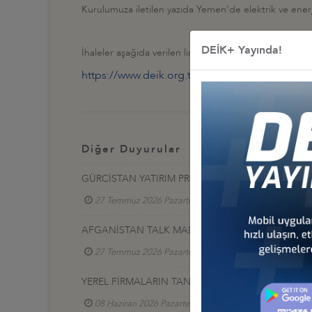
Kurulumuza iletilen yazıda Yemen’de elektrik ve enerji ile
DEİK+ Yayında!
İhaleler aşağıda verilen linkte bilgilerinize sunulmakta
https://www.deik.org.tr/Contents/FileAction/2
Diğer Duyurular
GÜRCİSTAN YATIRIM PROJELERİ HK.
27 Temmuz 2026 Pazartesi
Türkiye - Gürcistan 
AFGANİSTAN TALK MADEN SAHASI GELİŞTİRME İ
27 Temmuz 2026 Pazartesi
Türkiye - Afganistan
YEREL FİRMALARIN TANITIM SERGİSİ, 17-20 HAZİR
08 Haziran 2026 Pazartesi
Türkiye - Azerbaycan