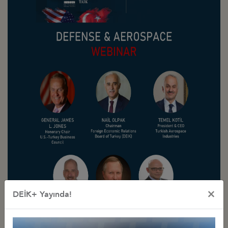
×
DEİK+ Yayında!