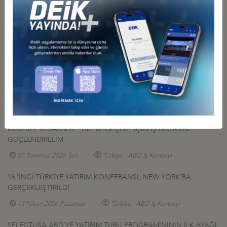
İş Konseyi ile Alakalı Diğer Etkinlikler
TÜRK-AMERİKAN SAVUNMA SANAYİ SEKTÖRLERİNE ÇAĞRI:
KÜRESEL TEDARİKTE "HIZ VE ÖLÇEK" İÇİN İŞ BİRLİĞİNİ
GÜÇLENDİRELİM
07 Temmuz 2026 Salı
Türkiye - ABD İş Konseyi
18.'İNCİ TÜRKİYE YATIRIM KONFERANSI, NEW YORK'RA
GERÇEKLEŞTİRİLDİ
13 Nisan 2026 Pazartesi
Türkiye - ABD İş Konseyi
SELECTUSA ABD’YE YATIRIM TURU PROGRAMINININ İLK AYAĞI