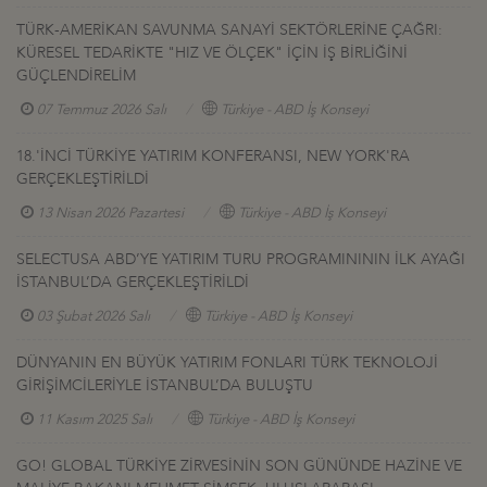
TÜRK-AMERİKAN SAVUNMA SANAYİ SEKTÖRLERİNE ÇAĞRI:
KÜRESEL TEDARİKTE "HIZ VE ÖLÇEK" İÇİN İŞ BİRLİĞİNİ
GÜÇLENDİRELİM
07 Temmuz 2026 Salı
Türkiye - ABD İş Konseyi
18.'İNCİ TÜRKİYE YATIRIM KONFERANSI, NEW YORK'RA
GERÇEKLEŞTİRİLDİ
13 Nisan 2026 Pazartesi
Türkiye - ABD İş Konseyi
SELECTUSA ABD’YE YATIRIM TURU PROGRAMINININ İLK AYAĞI
İSTANBUL’DA GERÇEKLEŞTİRİLDİ
03 Şubat 2026 Salı
Türkiye - ABD İş Konseyi
DÜNYANIN EN BÜYÜK YATIRIM FONLARI TÜRK TEKNOLOJİ
GİRİŞİMCİLERİYLE İSTANBUL’DA BULUŞTU
11 Kasım 2025 Salı
Türkiye - ABD İş Konseyi
GO! GLOBAL TÜRKİYE ZİRVESİNİN SON GÜNÜNDE HAZİNE VE