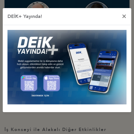
×
DEİK+ Yayında!
İş Konseyi ile Alakalı Diğer Etkinlikler