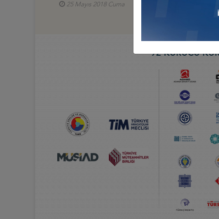
25 Mayıs 2018 Cuma
Türkiye - Arjantin İş Konse
92 KURUCU KUR