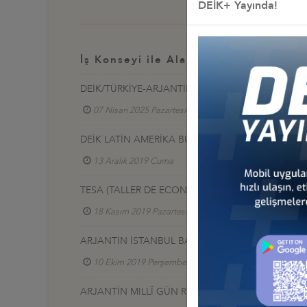
DEİK+ Yayında!
İş Konseyi ile Alakalı Diğer Etkinlikl
DEİK/TÜRKİYE-ARJANTİN İŞ KONSEYİ ÖZEL SEKTÖR
07 Nisan 2025 Pazartesi
Türkiye - Arjantin İş Ko
DEİK LATİN AMERİKA BULUŞMASI
13 Aralık 2019 Cuma
Türkiye - Arjantin İş Konse
TESA (TALLER DE ECONOMIA SUSTENABLE AMBIEN
18 Kasım 2019 Pazartesi
Türkiye - Arjantin İş K
ARJANTİN İSTANBUL BAŞKONSOLOSLUĞU RESE
10 Ekim 2019 Perşembe
Türkiye - Arjantin İş K
ARJANTİN MILLÎ GÜN RESEPSİYONU