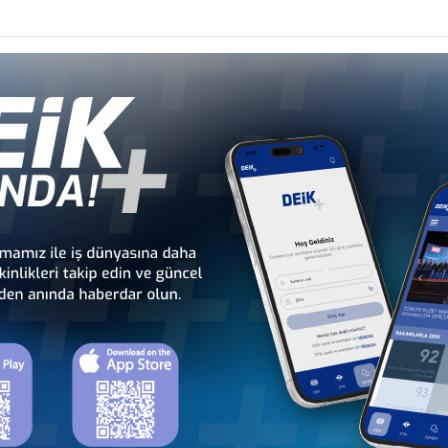
er
 HEYET ZİYARETİ, 21-24 MAYIS 2025, BUENOS AİRES
nseyi
yi
TAL) VAKFI ILE TOPLANTI
onseyi
PSİYONU
onseyi