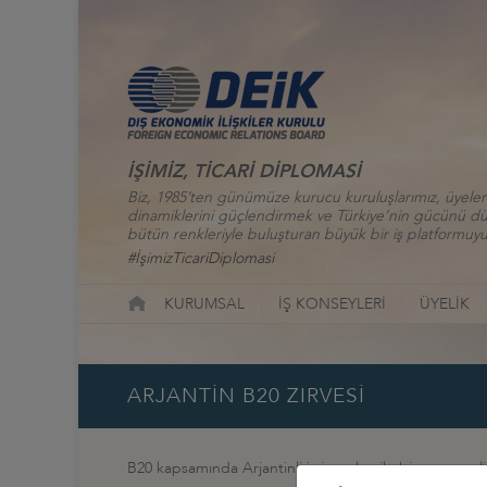
İŞİMİZ, TİCARİ DİPLOMASİ
Biz, 1985’ten günümüze kurucu kuruluşlarımız, üyelerim
dinamiklerini güçlendirmek ve Türkiye’nin gücünü düny
bütün renkleriyle buluşturan büyük bir iş platformuyu
#İşimizTicariDiplomasi
KURUMSAL
İŞ KONSEYLERİ
ÜYELİK
ARJANTİN B20 ZIRVESİ
B20 kapsamında Arjantinli iş insanları ile bir araya ge