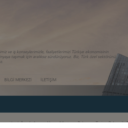
iz ve iş konseylerimizle, faaliyetlerimizi Türkiye ekonomisinin
aya taşımak için aralıksız sürdürüyoruz. Biz, Türk özel sektörünü
z.
BİLGİ MERKEZİ
İLETİŞİM
linmesi hedeflendi. Ayrıca, Altyapı/Ulaştırma Bakanı ve Turizm Bakanı ile 