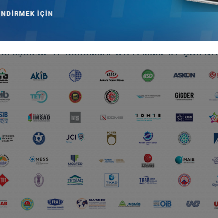
yi
ULUŞUMUZ VE KURUMSAL ÜYELERİMİZ İLE ÇOK DA