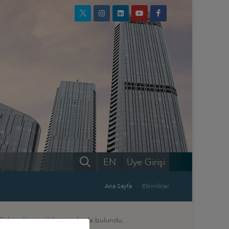
EN
Üye Girişi
Ana Sayfa
Etkinlikler
Türk iş dünyası ikili temaslarda bulundu.