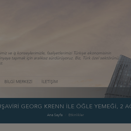
iz ve iş konseylerimizle, faaliyetlerimizi Türkiye ekonomisinin
aya taşımak için aralıksız sürdürüyoruz. Biz, Türk özel sektörünü
z.
BİLGİ MERKEZİ
İLETİŞİM
ŞAVİRİ GEORG KRENN İLE ÖĞLE YEMEĞİ, 2 A
Ana Sayfa
Etkinlikler