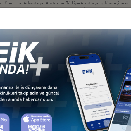
g Krenn ile Advantage Austria ve Türkiye-Avusturya İş Konseyi arası
019'da İstanbul'da bir öğle yemeği gerçekleştirildi. Söz konusu yemek 
 ziyaret edeceği paylaşıldı. Heyetin Viyana Ticaret Odası tarafından or
ile bilgi paylaşmasına karar verildi.
er
İĞİ FIRSATLARI VE İKİLİ FİRMA GÖRÜŞMELERİ
 Konseyi
İŞ KONSEYİ YUVARLAK MASA TOPLANTISI, 10 EKİM 2023, ANKARA
onseyi
İLE ÇALIŞMA KAHVALTISI, 26 KASIM 2022, İSTANBUL
ş Konseyi
RETİ KAPSAMINDAKİ TEMASLAR, 14 KASIM 2022, VİYANA