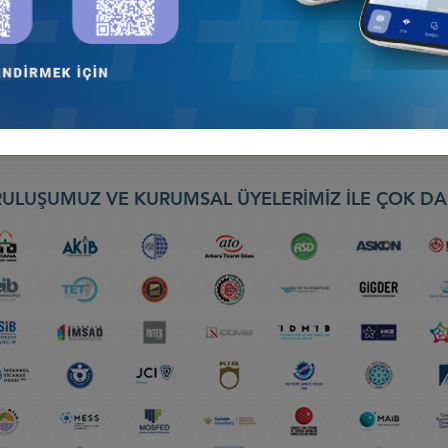
 Konseyi
ALZBURG-WİEN
yi
ULUŞUMUZ VE KURUMSAL ÜYELERİMİZ İLE ÇOK DA