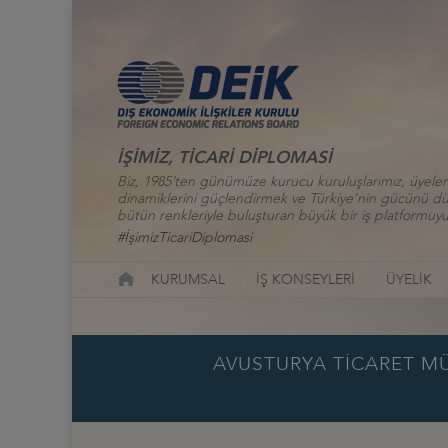
İŞİMİZ, TİCARİ DİPLOMASİ
Biz, 1985’ten günümüze kurucu kuruluşlarımız, üyelerim
dinamiklerini güçlendirmek ve Türkiye’nin gücünü düny
bütün renkleriyle buluşturan büyük bir iş platformuyu
#İşimizTicariDiplomasi
KURUMSAL
İŞ KONSEYLERİ
ÜYELİK
AVUSTURYA TİCARET MÜ