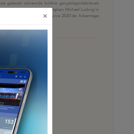
nda gelecek dönemde birlikte gerçekleştirilebilecek
kapsamında, Viyana Belediye Başkanı Michael Ludwig'in
×
ganize edileceği belirtildi. Ayrıca 2020'de Advantage