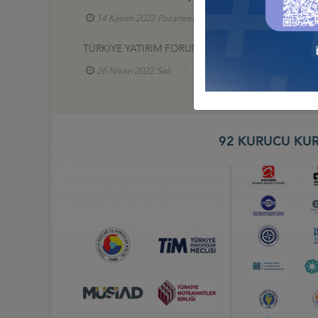
14 Kasım 2022 Pazartesi
Türkiye - Avusturya İş
TÜRKİYE YATIRIM FORUMU, 26-27 NİSAN 2022, S
26 Nisan 2022 Salı
Türkiye - Avusturya İş Konse
92 KURUCU KUR