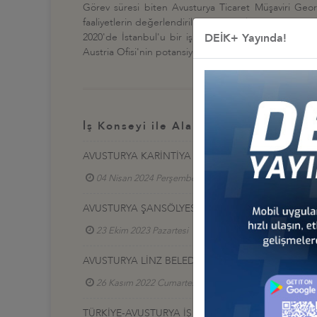
Görev süresi biten Avusturya Ticaret Müşaviri Geor
faaliyetlerin değerlendirilmesi amacıyla 2 Ağustos 2
DEİK+ Yayında!
2020'de İstanbul'u bir iş dünyası heyetiyle birlikte
Austria Ofisi'nin potansiyel faaliyetleri hakkında DEİK 
İş Konseyi ile Alakalı Diğer Etkinlikl
AVUSTURYA KARİNTİYA TİCARET ODASI İLE İŞ BİRL
04 Nisan 2024 Perşembe
Türkiye - Avusturya İş
AVUSTURYA ŞANSÖLYESİ İLE TÜRKİYE-AVUSTURYA 
23 Ekim 2023 Pazartesi
Türkiye - Avusturya İş K
AVUSTURYA LİNZ BELEDİYE BAŞKANI KLAUS LUGER 
26 Kasım 2022 Cumartesi
Türkiye - Avusturya İ
TÜRKİYE-AVUSTURYA İŞ KONSEYİ’NİN HEYET ZİYA