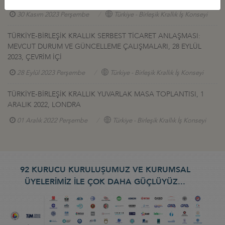
30 Kasım 2023 Perşembe
Türkiye - Birleşik Krallık İş Konseyi
TÜRKİYE-BİRLEŞİK KRALLIK SERBEST TİCARET ANLAŞMASI:
MEVCUT DURUM VE GÜNCELLEME ÇALIŞMALARI, 28 EYLÜL
2023, ÇEVRİM İÇİ
28 Eylül 2023 Perşembe
Türkiye - Birleşik Krallık İş Konseyi
TÜRKİYE-BİRLEŞİK KRALLIK YUVARLAK MASA TOPLANTISI, 1
ARALIK 2022, LONDRA
01 Aralık 2022 Perşembe
Türkiye - Birleşik Krallık İş Konseyi
92 KURUCU KURULUŞUMUZ VE KURUMSAL
ÜYELERİMİZ İLE ÇOK DAHA GÜÇLÜYÜZ...