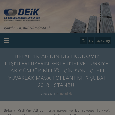
İŞİMİZ, TİCARİ DİPLOMASİ
EN
Üye Girişi
BREXİT'İN AB'NİN DIŞ EKONOMİK
İLİŞKİLERİ ÜZERİNDEKİ ETKİSİ VE TÜRKİYE-
AB GÜMRÜK BİRLİĞİ İÇİN SONUÇLARI
YUVARLAK MASA TOPLANTISI, 9 ŞUBAT
2018, İSTANBUL
Ana Sayfa
Etkinlikler
Birleşik Krallık'ın AB'den çıkış süreci ve bu süreçte Türkiye'yi