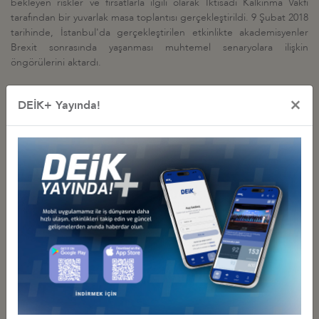
bekleyen riskler ve fırsatlarla ilgili olarak İktisadi Kalkınma Vakfı
tarafından bir yuvarlak masa toplantısı gerçekleştirildi. 9 Şubat 2018
tarihinde, İstanbul'da gerçekleştirilen etkinlikte akademisyenler
Brexit sonrasında yaşanması muhtemel senaryolara ilişkin
öngörülerini aktardı.
×
DEİK+ Yayında!
İş Konseyi ile Alakalı Diğer Etkinlikler
BİRLEŞİK KRALLIK – TÜRKİYE İŞ FORUMU LONDRA’DA
GERÇEKLEŞTİRİLDİ
07 Mayıs 2025 Çarşamba
Türkiye - Birleşik Krallık İş Konseyi
WEBINAR: LONDON AS HUB TO GLOBAL CAPITAL: FUNDING
SOLUTIONS FOR TURKISH COMPANIES
28 Şubat 2024 Çarşamba
Türkiye - Birleşik Krallık İş Konseyi
TÜRKİYE-BİRLEŞİK KRALLIK İŞ KONSEYİ’NİN HEYET ZİYARETİ, 30
KASIM-2 ARALIK 2023, LONDRA