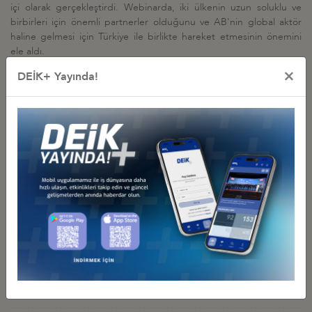
içi olarak gerçekleştirdi. Webinarda, iki ülkenin uzun soluklu ve
birbirleri için önemli partnerler olduğunu ve AB'nin global aktör
haline gelmesi için Türkiye ile birlikte hareket etmesinin önemini
ele aldı.
×
DEİK+ Yayında!
İş Konseyi ile Alakalı Diğer Etkinlikler
İTALYA-TÜRKİYE İŞ FORUMU
29 Nisan 2025 Salı
Türkiye - İtalya İş Konseyi
İTALYA - TÜRKİYE TİCARET HACMİ HEDEFİ: 40 MİLYAR DOLAR
29 Nisan 2025 Salı
Türkiye - İtalya İş Konseyi
İTALYA TİCARET MÜŞAVİRİ İLE TANIŞMA TOPLANTISI, 4 ARALIK
2023, İSTANBUL
04 Aralık 2023 Pazartesi
Türkiye - İtalya İş Konseyi