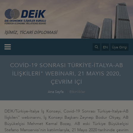
İŞİMİZ, TİCARİ DİPLOMASİ
EN
Üye Girişi
COVİD-19 SONRASI TÜRKİYE-İTALYA-AB
İLİŞKİLERİ" WEBİNARI, 21 MAYIS 2020,
ÇEVRİM İÇİ
Ana Sayfa
Etkinlikler
DEİK/Türkiye-İtalya İş Konseyi, Covid-19 Sonrası Türkiye-İtalya-AB
İlişkileri" webinarını, İş Konseyi Başkanı Zeynep Bodur Okyay, AB
Büyükelçisi Mehmet Kemal Bozay, AB eski Türkiye Büyükelçisi
Stefano Manservisi'nin katılımlarıyla, 21 Mayıs 2020 tarihinde çevrim