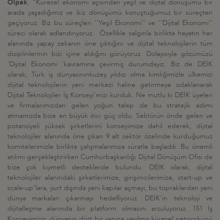
Olpak
,
"
Küresel ekonomi açısından yeşil ve dijital dönüşümü bir
arada yaşadığımız ve ikiz dönüşümü konuştuğumuz bir süreçten
geçiyoruz. Biz bu süreçleri ‘'Yeşil Ekonomi'' ve ‘'Dijital Ekonomi''
süreci olarak adlandırıyoruz. Özellikle salgınla birlikte hayatın her
alanında yapay zekanın öne çıktığını ve dijital teknolojilerin tüm
disiplinlerinin bizi içine aldığını görüyoruz. Dolayısıyla gözümüzü
‘Dijital Ekonomi
'
kavramına çevirmiş durumdayız. Biz de DEİK
olarak, Türk iş dünyasınınkuzey yıldızı olma kimliğimizle ülkemizi
dijital teknolojilerin yeni merkezi haline getirmeye odaklanarak
Dijital Teknolojiler İş Konseyi
'
mizi kurduk. Ne mutlu ki DEİK üyeleri
ve firmalarımızdan gelen yoğun talep de bu stratejik adımı
atmamızda bize en büyük itici güç oldu. Sektörün önde gelen ve
potansiyeli yüksek şirketlerini konseyimize dahil ederek, dijital
teknolojiler alanında öne çıkan 9 alt sektör özelinde kurduğumuz
komitelerimizle birlikte çalışmalarımıza süratle başladık. Bu önemli
atılımı gerçekleştirirken Cumhurbaşkanlığı Dijital Dönüşüm Ofisi de
bize çok kıymetli desteklerde bulundu. DEİK olarak, dijital
teknolojiler alanındaki şirketlerimize, girişimcilerimize, start-up ve
scale-up
'
lara, yurt dışında yeni kapılar açmayı, bu topraklardan yeni
dünya markaları çıkarmayı hedefliyoruz. DEİK
'
in teknoloji ve
dijitalleşme alanında bir platform olmasını arzuluyoruz. 151 İş
Konseyimizin dünyanın dört bir yanına yayılmış küresel networkünü