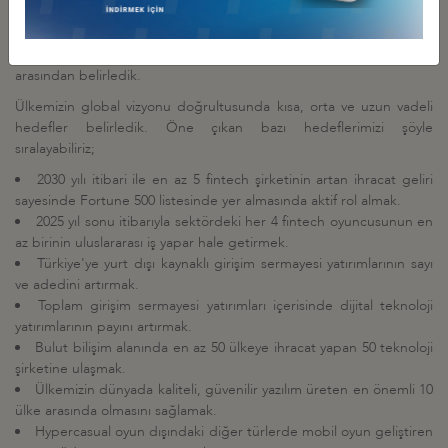
yenilikçi teknolojiler, bulut teknolojileri, mobil teknolojiler ve sağlık
teknolojileri komitelerimizi kurduk.Komite Başkanlarımız ve
Yürütme Kurulu üyelerimizi de tamamen yerli ve milli şirketlerimiz
arasından belirledik.
Ülkemizin global vizyonu doğrultusunda kısa, orta ve uzun vadeli
hedefler belirledik. Öne çıkan bazı hedeflerimizi şöyle
sıralayabiliriz;
2030 yılı itibari ile en az 5 fintech şirketinin artan ihracat geliri
sayesinde Fortune 500 listesinde yer almasında aktif rol almak.
2025 yıl sonu itibarıyla sektördeki her 4 fintech oyuncusunun en
az birinin uluslararası iş yapar hale getirmek.
Türkiye
'
ye yurt dışı kaynaklı girişim sermayesi yatırımlarının sayı
ve adedini artırmak.
Toplam girişim sermayesi yatırımları içerisinde dijital teknoloji
yatırımlarının payını artırmak.
Bulut bilişim alanında en az 50 ülkeye ihracat yapan 50 teknoloji
şirketine ulaşmak.
Ülkemizin dünyada kaliteli, güvenilir yazılım üreten en önemli 10
ülke arasında olmasını sağlamak.
Hypercasual oyun dışındaki diğer türlerde mobil oyun geliştiren