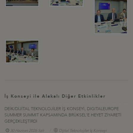
İş Konseyi ile Alakalı Diğer Etkinlikler
DEİK/DİJİTAL TEKNOLOJİLER İŞ KONSEYİ, DIGITALEUROPE
SUMMER SUMMIT KAPSAMINDA BRÜKSEL'E HEYET ZİYARETİ
GERÇEKLEŞTİRDİ
30 Haziran 2026 Salı
Dijital Teknolojiler İş Konseyi