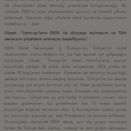
de ülkemizdeki dijital teknoloji şirketleriyle buluşturacağız. Bu
noktada DEİK
'
in ticari diplomasideki gücünü ve küresel ufkunu
kullanarak, ülkemizin diğer ülkelerle dijital koridorlar oluşturmasını
hedefliyoruz." dedi.
Olpak:
"
Start-up
'
ların DEİK ile dünyaya açılmasını ve Tü
rk
decacorn
şirketlerin artmasını hedefliyoruz"
DEİK Dijital Teknolojiler İş Konseyi
'
nin Türkiye
'
nin dijital
ekonomideki marka değerini bir üst lige taşımak için çalışacağını
vurgulayan Olpak,
"
Türkiye
'
de dijital teknolojilerin güncel
büyüklüğü yaklaşık 30 milyar dolar seviyesinde. 2022 yılında ise
yüzde 10 büyümesi bekleniyor. Globalde ise sektörün büyüklüğü
yaklaşık 4,4 trilyon dolara ulaşmış durumda. Türkiye
'
nin bu alanda
yürüyeceği çok büyük bir fırsat yolu var. Siber güvenlikten oyuna,
bulut teknolojisinden yazılıma kadar muazzam bir potansiyelimiz
söz konusu. Türkiye
'
den şu ana kadar 6 şirketimiz unicorn olma
başarısı gösterirken, bu şirketlerden ikisi 10 milyar dolarlık
büyüklüğe erişerek decacorn oldu. İş Konseyimizin üyeleri içinde
bu unicornlar arasında yer alan firmalarımız da bizimle birlikteler.
Önümüzdeki dönemde DEİK olarak, yurt dışı girişim sermayesi
fonları ile Türkiye
'
deki startup, scaleup ve yerli girişim sermayesi