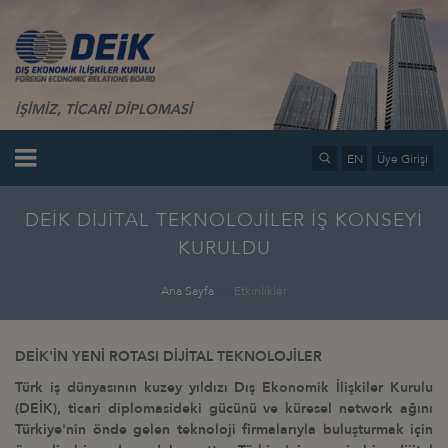
İŞİMİZ, TİCARİ DİPLOMASİ
EN
Üye Girişi
DEİK DİJİTAL TEKNOLOJİLER İŞ KONSEYİ
KURULDU
Ana Sayfa
Etkinlikler
DEİK'İ
N YEN
İ ROTASI DİJİTAL TEKNOLOJİ
LER
Türk iş dünyasının kuzey yıldızı Dış Ekonomik İlişkiler Kurulu
(DEİK), ticari diplomasideki gücünü ve kü
resel network a
ğını
Türkiye
'
nin önde gelen teknoloji firmalarıyla buluşturmak için