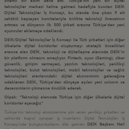
önemli bir adım daha attı. Türkiye
'
nin yeni bir dijital
teknolojiler merkezi haline gelmesi hedefiyle kurulan DEİK
Dijital Teknolojiler İş Konseyi, bu alanda öne çıkan 9 alt
sektörü kapsayan komiteleriyle birlikte teknoloji ihracatının
artması ve dünyanın ilk 500 şirketi arasına Türkiye
'
den yeni
oyuncular eklemeye odaklandı.
DEİK
/
Dijital Teknolojiler İş Konseyi ile Türk şirketleri iç
in di
ğer
ülkelerle dijital koridorlar oluşturmayı stratejik öncelikleri
arasına alan DEİK, teknoloji ve dijitalleşme alanında DEİK
'
in
bir platform olmasını amaçlıyor. Fintech, oyun (Gaming), siber
güvenlik, girişim sermayesi, yazılım teknolojileri, yenilikçi
teknolojiler, bulut teknolojileri, mobil teknolojiler ve sağlık
teknolojileri alanlarındaki dijital ekonominin geleceğine
odaklanan DEİK, Türkiye
'
den dünyaya açılan yeni unicorn ve
decacornların çıkmasına öncülük edecek.
Olpak:
"
Teknoloji alanında Türkiye iç
in di
ğer ülkelerle dijital
koridorlar açacağız"
Türkiye
'
nin teknoloji ekosistemine yön veren yenilikçi şirketleri ve
sektörde başrol oynayan iş insanlarını Dijital Teknolojiler İş
Konseyi
'
nde buluşturduklarını dile getiren
DEİK Başkanı Nail