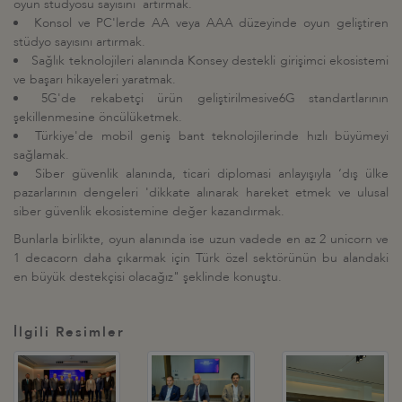
oyun stüdyosu sayısını artırmak.
Konsol ve PC
'
lerde AA veya AAA düzeyinde oyun geliştiren
stüdyo sayısını artırmak.
Sağlık teknolojileri alanında Konsey destekli girişimci ekosistemi
ve başarı hikayeleri yaratmak.
5G
'
de rekabetçi ürün geliştirilmesive6G standartlarının
şekillenmesine öncülüketmek.
Türkiye
'
de mobil geniş bant teknolojilerinde hızlı büyümeyi
sağlamak.
Siber güvenlik alanında, ticari diplomasi anlayışıyla
‘
dış ülke
pazarlarının dengeleri
'
dikkate alınarak hareket etmek ve ulusal
siber güvenlik ekosistemine değer kazandırmak.
Bunlarla birlikte, oyun alanında ise uzun vadede en az 2 unicorn ve
1 decacorn daha çıkarmak için Türk özel sektörünün bu alandaki
en büyük destekçisi olacağız" şeklinde konuştu.
İlgili Resimler