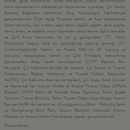
ticaret, gıda, madencilik, dijital dönüşüm, lojistik sektörlerinden
firma temsilcilerinin katılımlarıyla düzenlenen ziyarette, Çin Devlet
Konseyi Başbakan Yardımcısı Ding Xuexiang'ın katılımlarıyla
gerçekleştirilen Fuar Açılış Törenine katılım ve fuar kapsamında
dijital teknoloji, ileri üretim, yeşil tarım, sağlıklı yaşam, akıllı araçlar,
temiz enerji ve tedarik zinciri hizmetleri sektörlerine ilişkin temaslar
ve Çinli firma temsilcileri ile ikili iş görüşmeleri, T.C. Pekin
Büyükelçisi Selçuk Ünal ev sahipliğinde çalışma yemeği, T.C.
Cumhurbaşkanlığı Yatırım ve Finans Ofisi'nin 20. kuruluş yıl
dönümü resepsiyona katılım ve Çinli firmalarla networking
görüşmeleri, Karşı kanat kuruluşumuz CCPIT Başkanı Ren
Hongbin, Çin Kalkınma Bankası ile toplantı, Çin Sanayi ve Ticaret
Federasyonu Başkan Yardımcısı ve Ticaret Odaları Başkanları
(ACFIC), Çin Kalkınma Bankası ile toplantı, Çin Gıda, Yerel Ürünler
ve Hayvansal Yan Ürünler İthalat ve İhracat Ticaret Odası (CFNA)
Başkanı, CCPIT Pekin ile Yuvarlak Masa Toplantısı, Pekin Eyalet
Yönetimi Ticaret Bölümü, Pekin Ticaret Odası, Asya Altyapı Yatırım
Bankası (AIIB) ile toplantı ve Zhongguancun Bilim - Teknoloji Şehri
ve Dongsheng Bilim Park, Xiaomi Elektrikli Otomobil Üretim
Merkezi ve Xiaomi Üretim Fabrikasına ziyaret gerçekleştirildi.
Toplantılarda,