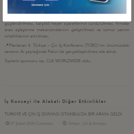
güvenliği ve üçüncü ülkelerde ortak yatırım ve proje geliştirme
olanakları,
📍Türkiye ve Çin iş dünyaları arasında kurumsal temasların
güçlendirilmesi, karşılıklı heyet ziyaretlerinin sürdürülmesi, firmalar
arası eşleştirme mekanizmalarının geliştirilmesi ve somut yatırım
ortaklıklarının artırılması,
📍Planlanan 4. Türkiye – Çin İş Konferansı (TCBC)'nın önümüzdeki
senenin ilk çeyreğinde Pekin'de gerçekleştirilmesi ele alındı.
Toplantı sponsoru ise, CLK WORLDWIDE oldu.
İş Konseyi ile Alakalı Diğer Etkinlikler
TÜRKİYE VE ÇİN İŞ DÜNYASI İSTANBUL’DA BİR ARAYA GELDİ
07 Şubat 2026 Cumartesi
Türkiye - Çin İş Konseyi