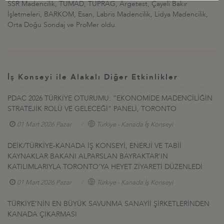
SSR Madencilik, TÜMAD, TÜPRAG, Argetest, Çayeli Bakır
İşletmeleri, BARKOM, Esan, Labris Madencilik, Lidya Madencilik,
Orta Doğu Sondaj ve ProMer oldu.
İş Konseyi ile Alakalı Diğer Etkinlikler
PDAC 2026 TÜRKİYE OTURUMU: “EKONOMİDE MADENCİLİĞİN
STRATEJİK ROLÜ VE GELECEĞİ” PANELİ, TORONTO
01 Mart 2026 Pazar
Türkiye - Kanada İş Konseyi
DEİK/TÜRKİYE-KANADA İŞ KONSEYİ, ENERJİ VE TABİİ
KAYNAKLAR BAKANI ALPARSLAN BAYRAKTAR’IN
KATILIMLARIYLA TORONTO’YA HEYET ZİYARETİ DÜZENLEDİ
01 Mart 2026 Pazar
Türkiye - Kanada İş Konseyi
TÜRKİYE’NİN EN BÜYÜK SAVUNMA SANAYİİ ŞİRKETLERİNDEN
KANADA ÇIKARMASI