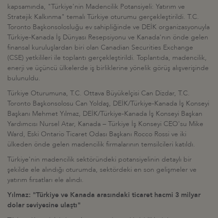
kapsamında, "Türkiye'nin Madencilik Potansiyeli: Yatırım ve
Stratejik Kalkınma" temalı Türkiye oturumu gerçekleştirildi. T.C.
Toronto Başkonsolosluğu ev sahipliğinde ve DEİK organizasyonuyla
Türkiye-Kanada İş Dünyası Resepsiyonu ve Kanada'nın önde gelen
finansal kuruluşlardan biri olan Canadian Securities Exchange
(CSE) yetkilileri ile toplantı gerçekleştirildi. Toplantıda, madencilik,
enerji ve üçüncü ülkelerde iş birliklerine yönelik görüş alışverişinde
bulunuldu.
Türkiye Oturumuna, T.C. Ottava Büyükelçisi Can Dizdar, T.C.
Toronto Başkonsolosu Can Yoldaş, DEİK/Türkiye-Kanada İş Konseyi
Başkanı Mehmet Yılmaz, DEİK/Türkiye-Kanada İş Konseyi Başkan
Yardımcısı Nursel Atar, Kanada – Türkiye İş Konseyi CEO'su Mike
Ward, Eski Ontario Ticaret Odası Başkanı Rocco Rossi ve iki
ülkeden önde gelen madencilik firmalarının temsilcileri katıldı.
Türkiye'nin madencilik sektöründeki potansiyelinin detaylı bir
şekilde ele alındığı oturumda, sektördeki en son gelişmeler ve
yatırım fırsatları ele alındı.
Yılmaz: "Türkiye ve Kanada arasındaki ticaret hacmi 3 milyar
dolar seviyesine ulaştı"