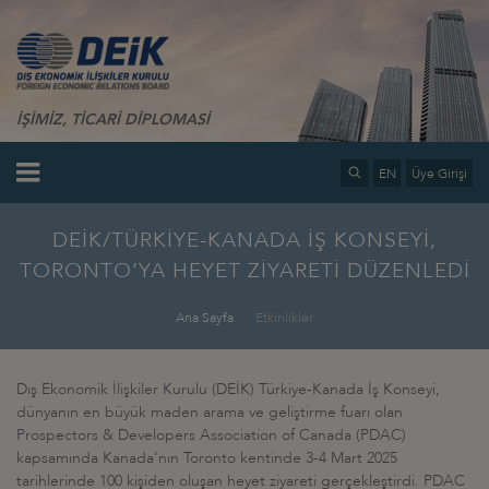
İŞİMİZ, TİCARİ DİPLOMASİ
EN
Üye Girişi
DEİK/TÜRKİYE-KANADA İŞ KONSEYİ,
TORONTO’YA HEYET ZİYARETİ DÜZENLEDİ
Ana Sayfa
Etkinlikler
Dış Ekonomik İlişkiler Kurulu (DEİK) Türkiye-Kanada İş Konseyi,
dünyanın en büyük maden arama ve geliştirme fuarı olan
Prospectors & Developers Association of Canada (PDAC)
kapsamında Kanada'nın Toronto kentinde 3-4 Mart 2025
tarihlerinde 100 kişiden oluşan heyet ziyareti gerçekleştirdi. PDAC