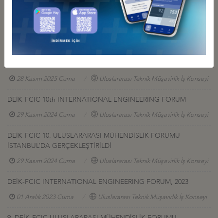
İş Konseyi ile Alakalı Diğer Etkinlikler
11Th DEİK & FCIC INTERNATIONAL ENGINEERING FORUM
28 Kasım 2025 Cuma
Uluslararası Teknik Müşavirlik İş Konseyi
DEİK-FCIC 10th INTERNATIONAL ENGINEERING FORUM
29 Kasım 2024 Cuma
Uluslararası Teknik Müşavirlik İş Konseyi
DEİK-FCIC 10. ULUSLARARASI MÜHENDİSLİK FORUMU
İSTANBUL’DA GERÇEKLEŞTİRİLDİ
29 Kasım 2024 Cuma
Uluslararası Teknik Müşavirlik İş Konseyi
DEİK-FCIC INTERNATIONAL ENGINEERING FORUM, 2023
01 Aralık 2023 Cuma
Uluslararası Teknik Müşavirlik İş Konseyi
9. DEİK-FCIC ULUSLARARASI MÜHENDİSLİK FORUMU