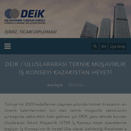
İŞİMİZ, TİCARİ DİPLOMASİ
EN
Üye Girişi
DEİK / ULUSLARARASI TEKNİK MÜŞAVİRLİK
İŞ KONSEYİ KAZAKİSTAN HEYETİ
Ana Sayfa
Etkinlikler
Türkiye'nin 2023 hedeflerine ulaşması yolunda hizmet ihracatının en
önemli kalemlerinden biri olan teknik müşavirlik sektörünün
yurtdışında daha etkin hale gelmesi için DEİK çatısı altında kurulan
Uluslararası Teknik Müşavirlik (UTM) İş Konseyi heyet ziyaretlerine
başlıyor. İş Konseyi'nin ilk hedef ülke olarak belirlediği Kazakistan'a