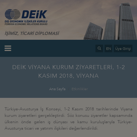
İŞİMİZ, TİCARİ DİPLOMASİ
EN
Üye Girişi
DEİK VİYANA KURUM ZİYARETLERİ, 1-2
KASIM 2018, VİYANA
Ana Sayfa
Etkinlikler
Türkiye-Avusturya İş Konseyi, 1-2 Kasım 2018 tarihlerinde Viyana
kurum ziyaretleri gerçekleştirdi. Söz konusu ziyaretler kapsamında
ülkenin önde gelen iş dünyası ve kamu kuruluşlarıyla Türkiye-
Avusturya ticari ve yatırım ilişkileri değerlendirildi.