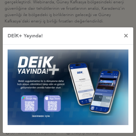
gerçekleştirdi. Webinarda, Güney Kafkasya bölgesindeki enerji
güvenliğine dair tehditlerinin ve fırsatlarının analizi, Karadeniz'in
güvenliği ile bölgedeki iş birliklerinin geleceği ve Güney
Kafkasya'daki enerji iş birliği fırsatları değerlendirildi.
×
DEİK+ Yayında!
İş Konseyi ile Alakalı Diğer Etkinlikler
6. TÜRK-ALMAN ENERJİ FORUMU BERLİN’DE GERÇEKLEŞTİRİLDİ
26 Kasım 2024 Salı
Enerji İş Konseyi
RENEWABLE ENERGY OUTLOOK AND INVESTMENT
OPPORTUNITIES IN IRELAND
14 Ağustos 2024 Çarşamba
Enerji İş Konseyi
RENEWABLE ENERGY OUTLOOK AND INVESTMENT
OPPORTUNITY IN GEORGIA WEBİNARI
06 Haziran 2024 Perşembe
Enerji İş Konseyi