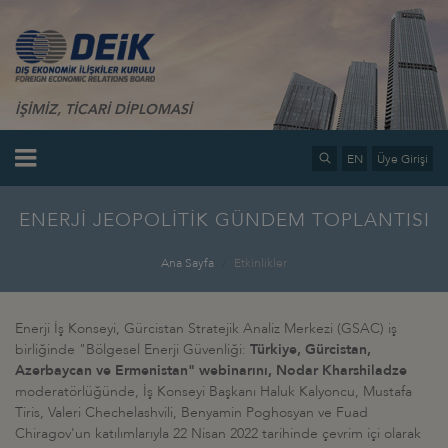
İŞİMİZ, TİCARİ DİPLOMASİ
EN
Üye Girişi
ENERJİ JEOPOLİTİK GÜNDEM TOPLANTISI
Ana Sayfa
Etkinlikler
Enerji İş Konseyi, Gürcistan Stratejik Analiz Merkezi (GSAC) iş
birliğinde "Bölgesel Enerji Güvenliği:
Türkiye, Gürcistan,
Azerbaycan ve Ermenistan" webinarını, Nodar Kharshiladze
moderatörlüğünde, İş Konseyi Başkanı Haluk Kalyoncu, Mustafa
Tiris, Valeri Chechelashvili, Benyamin Poghosyan ve Fuad
Chiragov'un katılımlarıyla 22 Nisan 2022 tarihinde çevrim içi olarak