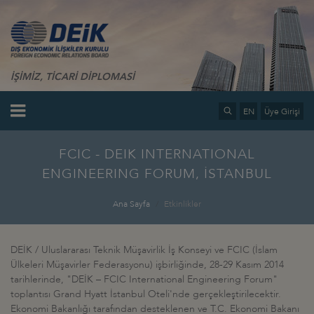
İŞİMİZ, TİCARİ DİPLOMASİ
EN
Üye Girişi
FCIC - DEIK INTERNATIONAL
ENGINEERING FORUM, İSTANBUL
Ana Sayfa
Etkinlikler
DEİK / Uluslararası Teknik Müşavirlik İş Konseyi ve FCIC (İslam
Ülkeleri Müşavirler Federasyonu) işbirliğinde, 28-29 Kasım 2014
tarihlerinde, "DEİK – FCIC International Engineering Forum"
toplantısı Grand Hyatt İstanbul Oteli'nde gerçekleştirilecektir.
Ekonomi Bakanlığı tarafından desteklenen ve T.C. Ekonomi Bakanı