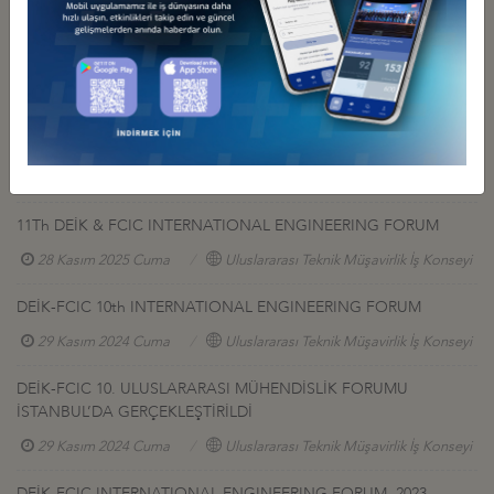
gerçekleşecek toplantıda
başvuru sırası dikkate alınacaktır
.
Program ve ayrıntılı bilgi,
www.fdief2014.com
sitesinde yer
almaktadır.
İş Konseyi ile Alakalı Diğer Etkinlikler
11Th DEİK & FCIC INTERNATIONAL ENGINEERING FORUM
28 Kasım 2025 Cuma
Uluslararası Teknik Müşavirlik İş Konseyi
DEİK-FCIC 10th INTERNATIONAL ENGINEERING FORUM
29 Kasım 2024 Cuma
Uluslararası Teknik Müşavirlik İş Konseyi
DEİK-FCIC 10. ULUSLARARASI MÜHENDİSLİK FORUMU
İSTANBUL’DA GERÇEKLEŞTİRİLDİ
29 Kasım 2024 Cuma
Uluslararası Teknik Müşavirlik İş Konseyi
DEİK-FCIC INTERNATIONAL ENGINEERING FORUM, 2023