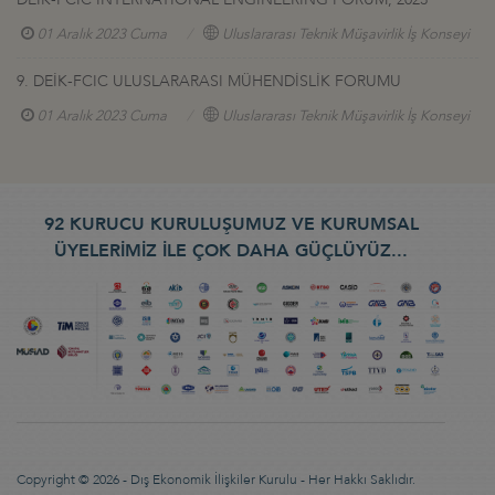
01 Aralık 2023 Cuma
Uluslararası Teknik Müşavirlik İş Konseyi
9. DEİK-FCIC ULUSLARARASI MÜHENDİSLİK FORUMU
01 Aralık 2023 Cuma
Uluslararası Teknik Müşavirlik İş Konseyi
92 KURUCU KURULUŞUMUZ VE KURUMSAL
ÜYELERİMİZ İLE ÇOK DAHA GÜÇLÜYÜZ...
Copyright © 2026 - Dış Ekonomik İlişkiler Kurulu - Her Hakkı Saklıdır.