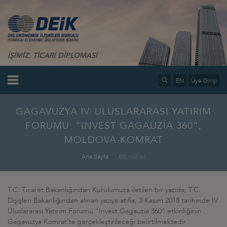
İŞİMİZ, TİCARİ DİPLOMASİ
EN
Üye Girişi
GAGAVUZYA IV. ULUSLARARASI YATIRIM
FORUMU: “INVEST GAGAUZİA 360”,
MOLDOVA-KOMRAT
Ana Sayfa
Etkinlikler
T.C. Ticaret Bakanlığından Kurulumuza iletilen bir yazıda, T.C.
Dışişleri Bakanlığından alınan yazıya atıfla, 3 Kasım 2018 tarihinde IV.
Uluslararası Yatırım Forumu "Invest Gagauzia 360" etkinliğinin
Gagavuzya Komrat'ta gerçekleştirileceği belirtilmektedir.