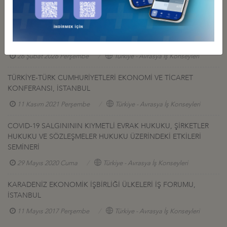
26 Şubat 2026 Perşembe
Türkiye - Avrasya İş Konseyleri
7. TÜRKİYE-AZERBAYCAN-GÜRCİSTAN İŞ FORUMU
TSİNANDALİ’DE GERÇEKLEŞTİRİLDİ
26 Şubat 2026 Perşembe
Türkiye - Avrasya İş Konseyleri
TÜRKİYE-TÜRK CUMHURİYETLERİ EKONOMİ VE TİCARET
KONFERANSI, İSTANBUL
11 Kasım 2021 Perşembe
Türkiye - Avrasya İş Konseyleri
COVID-19 SALGINININ KIYMETLİ EVRAK HUKUKU, ŞİRKETLER
HUKUKU VE SÖZLEŞMELER HUKUKU ÜZERİNDEKİ ETKİLERİ
SEMİNERİ
29 Mayıs 2020 Cuma
Türkiye - Avrasya İş Konseyleri
KARADENİZ EKONOMİK İŞBİRLİĞİ ÜLKELERİ İŞ FORUMU,
İSTANBUL
11 Mayıs 2017 Perşembe
Türkiye - Avrasya İş Konseyleri