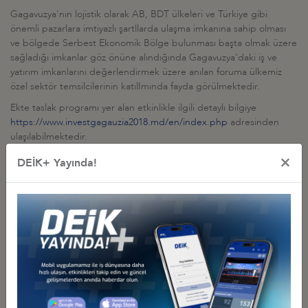
Gagavuzya'nın lojistik olarak AB, BDT ülkeleri ve Türkiye gibi
önemli pazarlara imtiyazlı şartllarda ulaşma imkanına sahip olması
ve bölgede Serbest Ekonomik Bölge bulunması başta olmak üzere
sağladığı imkanlar göz önüne alındığında Gagavuzya'daki iş ve
yatırım imkanlarını değerlendirmek üzere anılan foruma ülkemiz
özel sektör temsilcilerinin katılImında fayda görülmektedir.
Ekte taslak programı yer alan etkinlikle ilgili detaylı bilgiye
https://www.investgagauzia2018.md/en/index.php
adresinden
ulaşılabilmektedir.
×
DEİK+ Yayında!
İlgili Dosyalar
Program
İş Konseyi ile Alakalı Diğer Etkinlikler
TÜRKİYE-AZERBAYCAN-GÜRCİSTAN İŞ FORUMU, TSINANDALI