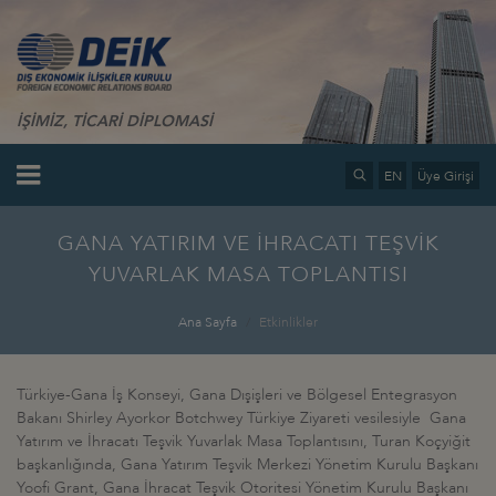
İŞİMİZ, TİCARİ DİPLOMASİ
EN
Üye Girişi
GANA YATIRIM VE İHRACATI TEŞVİK
YUVARLAK MASA TOPLANTISI
Ana Sayfa
Etkinlikler
Türkiye-Gana İş Konseyi, Gana Dışişleri ve Bölgesel Entegrasyon
Bakanı Shirley Ayorkor Botchwey Türkiye Ziyareti vesilesiyle Gana
Yatırım ve İhracatı Teşvik Yuvarlak Masa Toplantısını, Turan Koçyiğit
başkanlığında, Gana Yatırım Teşvik Merkezi Yönetim Kurulu Başkanı
Yoofi Grant, Gana İhracat Teşvik Otoritesi Yönetim Kurulu Başkanı