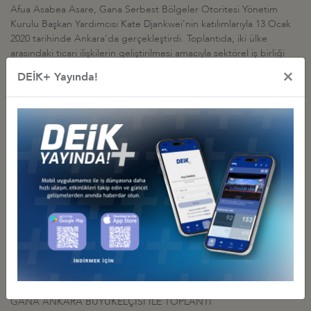
Afua Asabea Asare, Gana Serbest Bölgeler Otoritesi Yönetim
Kurulu Başkan Yardımcısı Kate Djankwei'nin katılımlarıyla 13 Ocak
2020 tarihinde Ankara'da gerçekleştirdi. Toplantıda, iki ülke
arasındaki ticari ilişkilerin geliştirilmesi amacıyla sektörel iş birliği
fırsatları ele alındı.
×
DEİK+ Yayında!
İş Konseyi ile Alakalı Diğer Etkinlikler
TÜRKİYE-GANA İŞ BİRLİĞİ TOPLANTISI VE İKİLİ İŞ
GÖRÜŞMELERİ
09 Kasım 2023 Perşembe
Türkiye - Gana İş Konseyi
TÜRKİYE-GANA İŞ KONSEYİ CALBANK HEYETİYLE İKİLİ İŞ
GÖRÜŞMELERİ
09 Kasım 2023 Perşembe
Türkiye - Gana İş Konseyi
GANA ANKARA BÜYÜKELÇİSİ İLE TOPLANTI