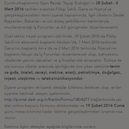
Cumhurbaşkanımız Sayın Recep Tayyip Erdoğan’ın
28 Şubat - 3
Mart 2016
tarihleri arasında Fildişi Sahili, Gana ve Nijerya’ya
gerçekleştirecekleri resmi ziyaret kapsamında, ilgili ülkelerin Devlet
Başkanları, Bakanları ve üst düzey yetkililerinin katılımlarıyla
onurlandıracağı İş Forumları ve ikili görüşmeler düzenlenecektir.
Özel sektör heyet programı dahilinde, 29 Şubat 2016’da Fildişi
Sahili’nin ekonomik başkenti Abidjan’da, 1 Mart 2016 tarihinde
Gana’nın başkenti Akra’da ve 2 Mart 2016 tarihinde Nijerya’nın
başkenti Abuja’ da İş Forumları düzenlenecek olup, bahsekonu
ülkelerde yatırım olanakları ve iş fırsatları ele alınacaktır. Türkiye ile
söz konusu ülkeler arasında işbirliğinde öne çıkan sektörler
tarım
ve gıda, imalat, sanayi, makina, enerji, petrokimya, doğalgaz,
inşaat, ulaştırma
ve
telekomünikasyondur.
Ziyaret programı ve lojistik detaylar bilahare iletilecek olup, anılan
ziyarete katılmak isteyen üyelerimizin,
http://portal.deik.org.tr/KatilimFormu/140/6271
bağlantısında yer
alan online başvuru formunu doldurmaları ve
19 Şubat 2016 Cuma
günü mesai bitimine kadar ödeme gerçekleştirmeleri önemle rica
olunur.
Katılıma ilişkin detayları aşağıda bilgilerinize sunarız.