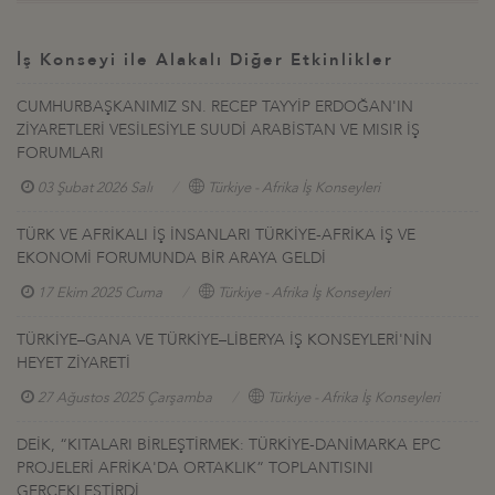
İş Konseyi ile Alakalı Diğer Etkinlikler
CUMHURBAŞKANIMIZ SN. RECEP TAYYİP ERDOĞAN'IN
ZİYARETLERİ VESİLESİYLE SUUDİ ARABİSTAN VE MISIR İŞ
FORUMLARI
03 Şubat 2026 Salı
Türkiye - Afrika İş Konseyleri
TÜRK VE AFRİKALI İŞ İNSANLARI TÜRKİYE-AFRİKA İŞ VE
EKONOMİ FORUMUNDA BİR ARAYA GELDİ
17 Ekim 2025 Cuma
Türkiye - Afrika İş Konseyleri
TÜRKİYE–GANA VE TÜRKİYE–LİBERYA İŞ KONSEYLERİ'NİN
HEYET ZİYARETİ
27 Ağustos 2025 Çarşamba
Türkiye - Afrika İş Konseyleri
DEİK, “KITALARI BİRLEŞTİRMEK: TÜRKİYE-DANİMARKA EPC
PROJELERİ AFRİKA'DA ORTAKLIK” TOPLANTISINI
GERÇEKLEŞTİRDİ