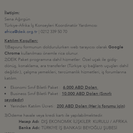
İletişim:
Sena Ağırgün
Türkiye-Afrika İş Konseyleri Koordinatör Yardımcısı
africa@deik.org.tr
| 0212 339 50 70
Katılım Koşulları:
1)Başvuru formunun doldurulurken web tarayıcısı olarak
Google
Chrome
kullanılması önemle rica olunur.
2)DEİK Paket programına dahil hizmetler: Özel uçak ile gidiş-
dönüş, konaklama, ara transferler (Türkiye içi bağlantı uçuşları dahil
değildir.), çalışma yemekleri, tercümanlık hizmetleri, iş forumlarına
katılım.
Ekonomi Sınıf Biletli Paket :
6.000 ABD Doları
Business Sınıf Biletli Paket :
10.000 ABD Doları (Sınırlı
sayıdadır)
Yerinden Katılım Ücreti :
200 ABD Doları (Her iş forumu için)
3)Ödeme havale veya kredi kartı ile yapılabilmektedir.
Hesap Adı
: DIŞ EKONOMİK İLİŞKİLER KURULU / AFRİKA
Banka Adı:
TÜRKİYE İŞ BANKASI BEYOĞLU ŞUBESİ