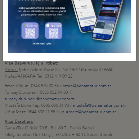
Gerekli Evraklar:
Pasaportun Aslı (en az detaylı 6 ay geçerli)
Arkafonu Beyaz 8 Adet Fotoğraf (4 Adet Gana, 2 Adet Fildişi
Sahilleri, 2 Adet Nijerya için gereklidir)
Uluslararası Aşı Karnesi Aslı (Sarı Humma Aşısı olmadığı
takdirde kabul edilmemektedir)
Not:
3 Ülkenin de Ülke Giriş Formları Panama Tur tarafından
katılımcılar adına doldurulacaktır.
Vize Başvurusu için İrtibat:
Adres:
Şehit Adem Yavuz Sk. No:18/12 (Kumrular) 06650
Kızılay/ANKARA
Tel:
0312 419 09 22
Emre Olgun: 0543 979 20 55 /
emre@panamatur.com.tr
Tuncay Durunesil: 0555 552 99 50 /
tuncay.durunesil@panamatur.com.tr
Mustafa Dönertaş: 0505 666 31 93 /
mustafa@panamatur.com.tr
Uğur Mert: 0544 332 21 55 /
ugurmert@panamatur.com.tr
Vize Ücretleri:
Gana (Tek Girişli): 70 EUR + 60 TL Servis Bedeli
Fildişi Sahilleri (Tek Girişli): 60 USD + 60 TL Servis Bedeli