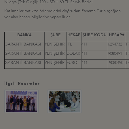
Nijerya (Tek Girişli): 120 USD + 60 TL Servis Bedeli
Katılımcılarımız vize ödemelerini doğrudan Panama Tur'a aşağıda
yer alan hesap bilgilerine yapabilirler.
BANKA
ŞUBE
HESAP
ŞUBE KODU
HESAP#
GARANTİ BANKASI
YENİŞEHİR
TL
411
6294732
TR
GARANTİ BANKASI
YENİŞEHİR
DOLAR
411
9080491
TR
GARANTİ BANKASI
YENİŞEHİR
EURO
411
9080490
TR
İlgili Resimler