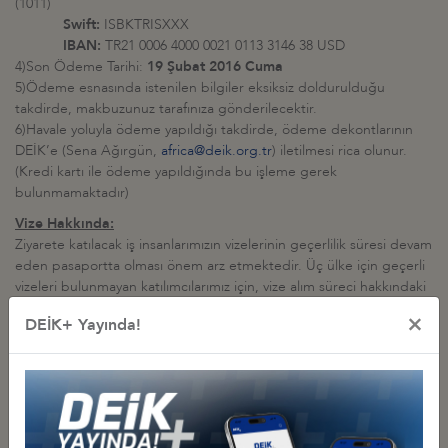
(1011)
Swift:
ISBKTRISXXX
IBAN:
TR21 0006 4000 0021 0113 3146 38 USD
4)Son Ödeme Tarihi:
19 Şubat 2016 Cuma
5)Ödeme esnasında istenilen bilgiler eksiksiz doldurulduğu
takdirde, makbuzunuz tarafınıza gönderilecektir.
6)Havale yoluyla ödeme yapıldığı takdirde, ödeme dekontlarının
DEİK’e (Sena Ağırgün,
africa@deik.org.tr
) iletilmesi rica olunur.
(Kredi kartı ile ödeme yapıldığında bu işleme gerek
bulunmamaktadır)
Vize Hakkında:
Ziyarete katılacak iş insanlarımızın vizelerinin geçerlilik süresi devam
eden pasaportta olması önem arz etmektedir. Üç ülke için geçerli
vizeleri bulunmayan katılımcılarımız için, vize alım süreci hakkındaki
detaylı bilgiler aşağıda yer almaktadır.
×
DEİK+ Yayında!
Önemli:
Anılan ülkeler için sarıhumma aşısı gerekmekte olup, aşı
kartlarının taşınması zaruridir. Sarıhumma aşısı ücretsiz olarak Sağlık
Bakanlığı Hudut ve Sahiller Sağlık Genel Müdürlüğü’ne
(
www.seyahatsagligi.gov.tr
) bağlı seyahat sağlığı merkezlerinde
yapılmaktadır.