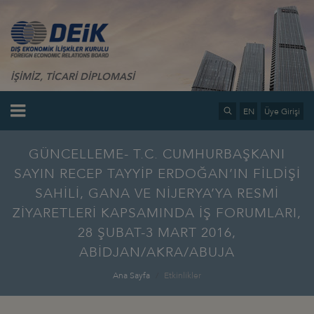
İŞİMİZ, TİCARİ DİPLOMASİ
EN
Üye Girişi
GÜNCELLEME- T.C. CUMHURBAŞKANI
SAYIN RECEP TAYYİP ERDOĞAN’IN FİLDİŞİ
SAHİLİ, GANA VE NİJERYA’YA RESMİ
ZİYARETLERİ KAPSAMINDA İŞ FORUMLARI,
28 ŞUBAT-3 MART 2016,
ABİDJAN/AKRA/ABUJA
Ana Sayfa
Etkinlikler