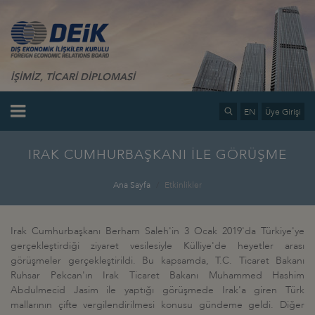
İŞİMİZ, TİCARİ DİPLOMASİ
EN
Üye Girişi
IRAK CUMHURBAŞKANI İLE GÖRÜŞME
Ana Sayfa
Etkinlikler
Irak Cumhurbaşkanı Berham Saleh'in 3 Ocak 2019'da Türkiye'ye
gerçekleştirdiği ziyaret vesilesiyle Külliye'de heyetler arası
görüşmeler gerçekleştirildi. Bu kapsamda, T.C. Ticaret Bakanı
Ruhsar Pekcan'ın Irak Ticaret Bakanı Muhammed Hashim
Abdulmecid Jasim ile yaptığı görüşmede Irak'a giren Türk
mallarının çifte vergilendirilmesi konusu gündeme geldi. Diğer