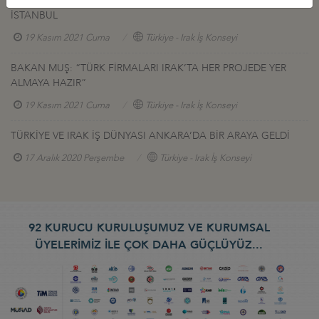
TÜRKİYE-IRAK İŞ, YATIRIM & MÜTEAHHİTLIK FORUMU,
İSTANBUL
19 Kasım 2021 Cuma
Türkiye - Irak İş Konseyi
BAKAN MUŞ: “TÜRK FİRMALARI IRAK’TA HER PROJEDE YER
ALMAYA HAZIR”
19 Kasım 2021 Cuma
Türkiye - Irak İş Konseyi
TÜRKİYE VE IRAK İŞ DÜNYASI ANKARA’DA BİR ARAYA GELDİ
17 Aralık 2020 Perşembe
Türkiye - Irak İş Konseyi
92 KURUCU KURULUŞUMUZ VE KURUMSAL
ÜYELERİMİZ İLE ÇOK DAHA GÜÇLÜYÜZ...