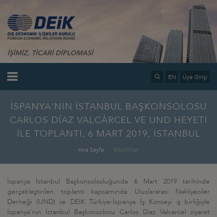
İŞİMİZ, TİCARİ DİPLOMASİ
EN
Üye Girişi
İSPANYA'NIN İSTANBUL BAŞKONSOLOSU
CARLOS DÍAZ VALCÁRCEL VE UND HEYETİ
İLE TOPLANTI, 6 MART 2019, İSTANBUL
Ana Sayfa
Etkinlikler
İspanya İstanbul Başkonsolosluğunda 6 Mart 2019 tarihinde
gerçekleştirilen toplantı kapsamında Uluslararası Nakliyeciler
Derneği (UND) ve DEİK Türkiye-İspanya İş Konseyi iş birliğiyle
İspanya'nın İstanbul Başkonsolosu Carlos Diaz Valcarcel ziyaret