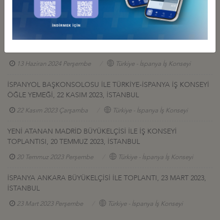
TÜRKİYE-İSPANYA TİCARET HACMİ HEDEFİ: 25 MİLYAR DOLAR
29 Mayıs 2025 Perşembe
Türkiye - İspanya İş Konseyi
DEİK, İSPANYA-TÜRKİYE İŞ FORUMUNU MADRİD’TE
GERÇEKLEŞTİRDİ
13 Haziran 2024 Perşembe
Türkiye - İspanya İş Konseyi
İSPANYOL BAŞKONSOLOSU İLE TÜRKİYE-İSPANYA İŞ KONSEYİ
ÖĞLE YEMEĞİ, 22 KASIM 2023, İSTANBUL
22 Kasım 2023 Çarşamba
Türkiye - İspanya İş Konseyi
YENİ ATANAN MADRİD BÜYÜKELÇİSİ İLE İŞ KONSEYİ
TOPLANTISI, 20 TEMMUZ 2023, İSTANBUL
20 Temmuz 2023 Perşembe
Türkiye - İspanya İş Konseyi
İSPANYA ANKARA BÜYÜKELÇİSİ İLE TOPLANTI, 23 MART 2023,
İSTANBUL
23 Mart 2023 Perşembe
Türkiye - İspanya İş Konseyi