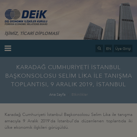
İŞİMİZ, TİCARİ DİPLOMASİ
EN
Üye Girişi
KARADAĞ CUMHURİYETİ İSTANBUL
BAŞKONSOLOSU SELİM LİKA İLE TANIŞMA
TOPLANTISI, 9 ARALIK 2019, İSTANBUL
Ana Sayfa
Etkinlikler
Karadağ Cumhuriyeti İstanbul Başkonsolosu Selim Lika ile tanışma
amacıyla 9 Aralık 2019'da İstanbul'da düzenlenen toplantıda iki
ülke ekonomik ilişkileri görüşüldü.