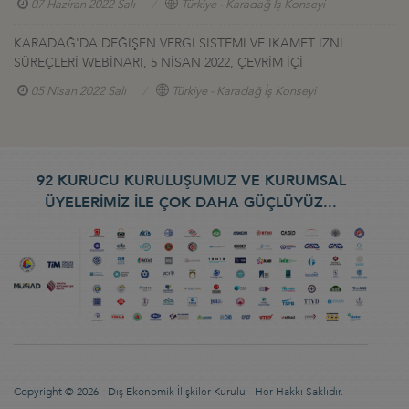
07 Haziran 2022 Salı
Türkiye - Karadağ İş Konseyi
KARADAĞ'DA DEĞİŞEN VERGİ SİSTEMİ VE İKAMET İZNİ
SÜREÇLERİ WEBİNARI, 5 NİSAN 2022, ÇEVRİM İÇİ
05 Nisan 2022 Salı
Türkiye - Karadağ İş Konseyi
92 KURUCU KURULUŞUMUZ VE KURUMSAL
ÜYELERİMİZ İLE ÇOK DAHA GÜÇLÜYÜZ...
Copyright © 2026 - Dış Ekonomik İlişkiler Kurulu - Her Hakkı Saklıdır.