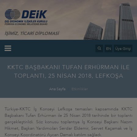
İŞİMİZ, TİCARİ DİPLOMASİ
EN
Üye Girişi
KKTC BAŞBAKANI TUFAN ERHÜRMAN İLE
TOPLANTI, 25 NİSAN 2018, LEFKOŞA
Ana Sayfa
Etkinlikler
Türkiye-KKTC İş Konseyi Lefkoşa temasları kapsamında KKTC
Başbakanı Tufan Erhürman ile 25 Nisan 2018 tarihinde bir toplantı
gerçekleştirildi. Söz konusu toplantıya İş Konseyi Başkanı Nazım
Hikmet, Başkan Yardımcıları Serdar Eldemir, Servet Kaçamak ve İş
Konseyi Koordinatörü Aycan Damalı katılım sağladı.