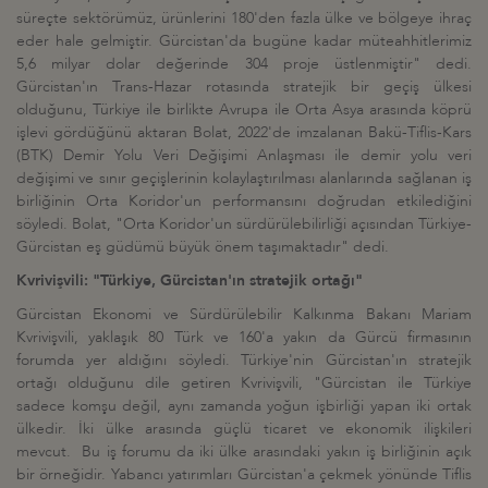
süreçte sektörümüz, ürünlerini 180'den fazla ülke ve bölgeye ihraç
eder hale gelmiştir. Gürcistan'da bugüne kadar müteahhitlerimiz
5,6 milyar dolar değerinde 304 proje üstlenmiştir" dedi.
Gürcistan'ın Trans-Hazar rotasında stratejik bir geçiş ülkesi
olduğunu, Türkiye ile birlikte Avrupa ile Orta Asya arasında köprü
işlevi gördüğünü aktaran Bolat, 2022'de imzalanan Bakü-Tiflis-Kars
(BTK) Demir Yolu Veri Değişimi Anlaşması ile demir yolu veri
değişimi ve sınır geçişlerinin kolaylaştırılması alanlarında sağlanan iş
birliğinin Orta Koridor'un performansını doğrudan etkilediğini
söyledi. Bolat, "Orta Koridor'un sürdürülebilirliği açısından Türkiye-
Gürcistan eş güdümü büyük önem taşımaktadır" dedi.
Kvrivişvili: "Türkiye, Gürcistan'ın stratejik ortağı"
Gürcistan Ekonomi ve Sürdürülebilir Kalkınma Bakanı Mariam
Kvrivişvili, yaklaşık 80 Türk ve 160'a yakın da Gürcü firmasının
forumda yer aldığını söyledi. Türkiye'nin Gürcistan'ın stratejik
ortağı olduğunu dile getiren Kvrivişvili, "Gürcistan ile Türkiye
sadece komşu değil, aynı zamanda yoğun işbirliği yapan iki ortak
ülkedir. İki ülke arasında güçlü ticaret ve ekonomik ilişkileri
mevcut. Bu iş forumu da iki ülke arasındaki yakın iş birliğinin açık
bir örneğidir. Yabancı yatırımları Gürcistan'a çekmek yönünde Tiflis