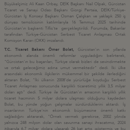
Büyükelçimiz Ali Kaan Orbay, DEİK Başkanı Nail Olpak, Gürcistan
Ticaret ve Sanayi Odası Başkanı Giorgi Pertaia, DEİK/Türkiye-
Gürcistan İş Konseyi Başkanı Osman Çalışkan ve yaklaşık 250 iş
dünyası temsilcisinin katılımlarıyla 16 Temmuz 2025 tarihinde
Gürcistan'ın başkenti Tiflis'te gerçekleştirildi. Forumda, Bakanlar
tarafından Türkiye-Gürcistan Serbest Ticaret Anlaşması Ortak
Komisyon Kararı (OKK) imzalandı.
T.C. Ticaret Bakanı Ömer Bolat,
Gürcistan'ın son yıllarda
ekonomik alanda önemli reformlar uyguladığını belirterek,
"Gürcistan'ın bu başarıları, Türkiye olarak bizleri de sevindirmekte
ve ortak geleceğimiz adına umut vermektedir" dedi. İki ülke
arasındaki ekonomik ilişkilerin mükemmel bir şekilde ilerlediğini
aktaran Bolat, "İki ülkenin 2008'de yürürlüğe koyduğu Serbest
Ticaret Anlaşması sonucunda karşılıklı ticaretimiz yıllık 3,5 milyar
doları aştı" dedi. Türkiye ile Gürcistan'ın amacının karşılıklı yıllık
ticaret hacminin 5 milyar dolara ulaşması olduğunu kaydeden
Bolat, bu yönde yoğun çalışmalar sürdürdüklerini aktardı. İş
insanlarının Türkiye'nin ekonomik büyümesine önemli katkı
sağladığını aktararak, "Örnek vermek gerekirse, 2002 yılında
yalnızca 248 milyon dolar olan savunma sanayi ihracatımız, 2024
itibarıyla 6,7 milyar dolara ulaşarak 26 kat artış göstermiş ve bu