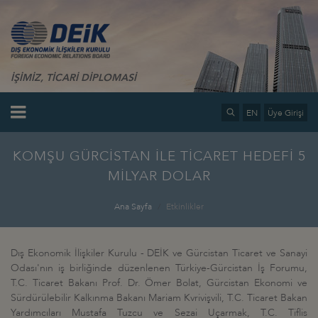
İŞİMİZ, TİCARİ DİPLOMASİ
EN
Üye Girişi
KOMŞU GÜRCİSTAN İLE TİCARET HEDEFİ 5
MİLYAR DOLAR
Ana Sayfa
Etkinlikler
Dış Ekonomik İlişkiler Kurulu - DEİK ve Gürcistan Ticaret ve Sanayi
Odası'nın iş birliğinde düzenlenen Türkiye-Gürcistan İş Forumu,
T.C. Ticaret Bakanı Prof. Dr. Ömer Bolat, Gürcistan Ekonomi ve
Sürdürülebilir Kalkınma Bakanı Mariam Kvrivişvili, T.C. Ticaret Bakan
Yardımcıları Mustafa Tuzcu ve Sezai Uçarmak, T.C. Tiflis