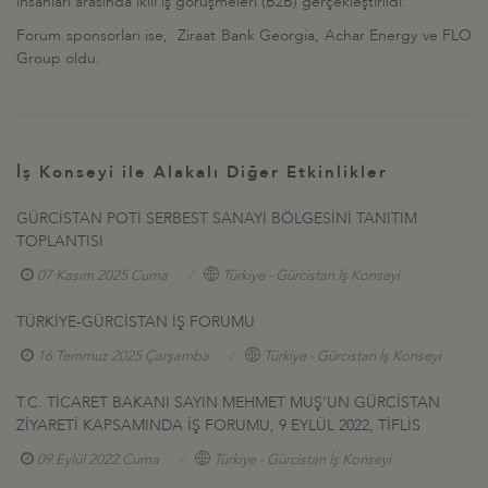
insanları arasında ikili iş görüşmeleri (B2B) gerçekleştirildi.
Forum sponsorları ise, Ziraat Bank Georgia, Achar Energy ve FLO
Group oldu.
İş Konseyi ile Alakalı Diğer Etkinlikler
GÜRCİSTAN POTİ SERBEST SANAYİ BÖLGESİNİ TANITIM
TOPLANTISI
07 Kasım 2025 Cuma
Türkiye - Gürcistan İş Konseyi
TÜRKİYE-GÜRCİSTAN İŞ FORUMU
16 Temmuz 2025 Çarşamba
Türkiye - Gürcistan İş Konseyi
T.C. TİCARET BAKANI SAYIN MEHMET MUŞ’UN GÜRCİSTAN
ZİYARETİ KAPSAMINDA İŞ FORUMU, 9 EYLÜL 2022, TİFLİS
09 Eylül 2022 Cuma
Türkiye - Gürcistan İş Konseyi