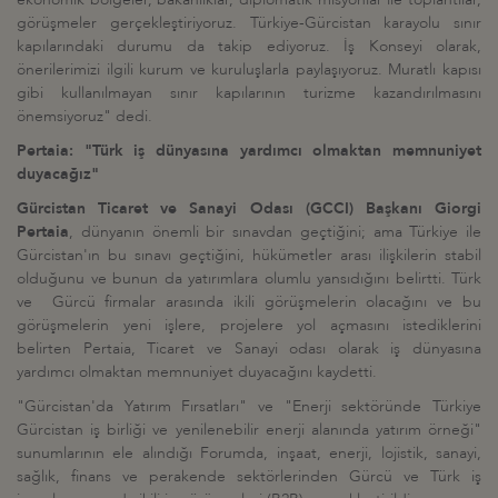
görüşmeler gerçekleştiriyoruz. Türkiye-Gürcistan karayolu sınır
kapılarındaki durumu da takip ediyoruz. İş Konseyi olarak,
önerilerimizi ilgili kurum ve kuruluşlarla paylaşıyoruz. Muratlı kapısı
gibi kullanılmayan sınır kapılarının turizme kazandırılmasını
önemsiyoruz" dedi.
Pertaia: "Türk iş dünyasına yardımcı olmaktan memnuniyet
duyacağız"
Gürcistan Ticaret ve Sanayi Odası (GCCI) Başkanı Giorgi
Pertaia
, dünyanın önemli bir sınavdan geçtiğini; ama Türkiye ile
Gürcistan'ın bu sınavı geçtiğini, hükümetler arası ilişkilerin stabil
olduğunu ve bunun da yatırımlara olumlu yansıdığını belirtti. Türk
ve Gürcü firmalar arasında ikili görüşmelerin olacağını ve bu
görüşmelerin yeni işlere, projelere yol açmasını istediklerini
belirten Pertaia, Ticaret ve Sanayi odası olarak iş dünyasına
yardımcı olmaktan memnuniyet duyacağını kaydetti.
"Gürcistan'da Yatırım Fırsatları" ve "Enerji sektöründe Türkiye
Gürcistan iş birliği ve yenilenebilir enerji alanında yatırım örneği"
sunumlarının ele alındığı Forumda, inşaat, enerji, lojistik, sanayi,
sağlık, finans ve perakende sektörlerinden Gürcü ve Türk iş