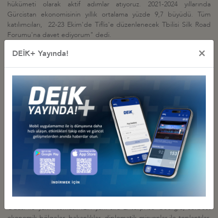
hükümeti olarak aktif adımlar atıyoruz. 2021-2024 yıllarında
Gürcistan ekonomisinin yıllık ortalama yüzde 9,7 büyüdü. Tüm
katılımcıları, 22-23 Ekim'de Tiflis'e düzenlenecek Tbilisi Silk Road
Forumu'na davet ediyorum" dedi.
Olpak: "Ekonomik ilişkilerimizden de memnunuz ve daha iyiye
×
DEİK+ Yayında!
götürmek için buradayız"
DEİK Başkanı Nail Olpak
ise Türkiye ile Gürcistan arasındaki siyası
ilişkilerin çok iyi olduğunu dile getirerek, "Bir problem
yaşamıyoruz. Ekonomik ilişkilerimizden de memnunuz ve daha iyiye
götürmek için buradayız." ifadelerini kullandı.
Çalışkan: "Gürcistan'ın iş ve yatırım imkanlarını üyelerimize
tanıtmaya önem veriyoruz"
DEİK/Türkiye-Gürcistan İş Konseyi Başkanı
Osman Çalışkan ise,
Gürcistan ile Türkiye, hem iyi iki komşu hem de önemli ticari
partnerdir. İş Konseyi olarak, Gürcistan ile dış ticaretimizdeki açığın
azaltılabilmesi ve Gürcistan'dan Türkiye'ye ihracatın artırılması için
Gürcistan'ın iş ve yatırım imkanlarını üyelerimize tanıtmaya önem
veriyoruz. Karşı kanat kuruluşumuz Gürcistan Ticaret ve Sanayi
Odası ile yakın temasımızın yanı sıra Enterprise Georgia, serbest
ekonomik bölgeler, bakanlıklar, diplomatik misyonlar ile toplantılar,