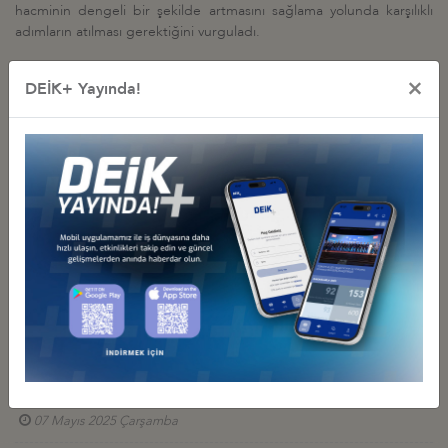
hacminin dengeli bir şekilde artmasını sağlama yolunda karşılıklı
adımların atılması gerektiğini vurguladı.
×
DEİK+ Yayında!
İş Konseyi ile Alakalı Diğer Etkinlikler
DEİK/TÜRKİYE-ÇİN İŞ KONSEYİ’NİN 4. ÇİN ULUSLARARASI
TEDARİK ZİNCİRİ FUARI (CISCE) KAPSAMINDA PEKİN HEYET
ZİYARETİ
21 Mayıs 2026 Perşembe
DİJİTAL TEKNOLOJİLER İŞ KONSEYİ'NİN SİNGAPUR HEYET
ZİYARETİ VE SWİTCH KATILIMI, 26 - 31 EKİM 2025, SİNGAPUR
05 Eylül 2025 Cuma
UNITED KINGDOM - TÜRKİYE BUSINESS FORUM
07 Mayıs 2025 Çarşamba