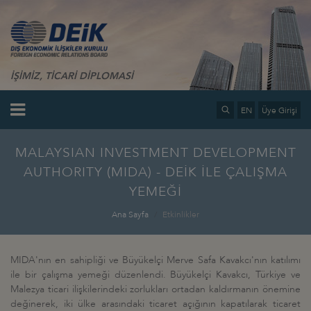
İŞİMİZ, TİCARİ DİPLOMASİ
EN
Üye Girişi
MALAYSIAN INVESTMENT DEVELOPMENT
AUTHORITY (MIDA) - DEİK İLE ÇALIŞMA
YEMEĞİ
Ana Sayfa
Etkinlikler
MIDA'nın en sahipliği ve Büyükelçi Merve Safa Kavakcı'nın katılımı
ile bir çalışma yemeği düzenlendi. Büyükelçi Kavakcı, Türkiye ve
Malezya ticari ilişkilerindeki zorlukları ortadan kaldırmanın önemine
değinerek, iki ülke arasındaki ticaret açığının kapatılarak ticaret