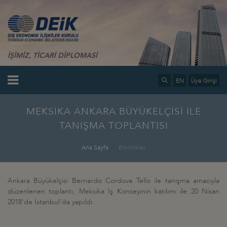
İŞİMİZ, TİCARİ DİPLOMASİ
EN
Üye Girişi
MEKSİKA ANKARA BÜYÜKELÇİSİ İLE
TANIŞMA TOPLANTISI
Ana Sayfa
Etkinlikler
Ankara Büyükelçisi Bernardo Cordova Tello ile tanışma amacıyla
düzenlenen toplantı, Meksika İş Konseyinin katılımı ile 20 Nisan
2018'de İstanbul'da yapıldı.