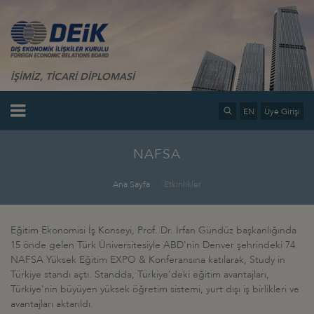
İŞİMİZ, TİCARİ DİPLOMASİ
EN
Üye Girişi
NAFSA
Ana Sayfa
Etkinlikler
Eğitim Ekonomisi İş Konseyi, Prof. Dr. İrfan Gündüz başkanlığında
15 önde gelen Türk Üniversitesiyle ABD'nin Denver şehrindeki 74.
NAFSA Yüksek Eğitim EXPO & Konferansına katılarak, Study in
Türkiye standı açtı. Standda, Türkiye'deki eğitim avantajları,
Türkiye'nin büyüyen yüksek öğretim sistemi, yurt dışı iş birlikleri ve
avantajları aktarıldı.