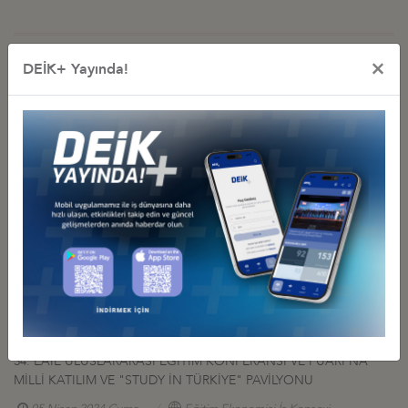
×
DEİK+ Yayında!
İş Konseyi ile Alakalı Diğer Etkinlikler
DEİK/EĞİTİM EKONOMİSİ İŞ KONSEYİ EAIE 2024 TOULOUSE
FUARI’NDA NETWORKİNG YEMEĞİ DÜZENLEDİ
19 Eylül 2024 Perşembe
Eğitim Ekonomisi İş Konseyi
EAIE 2024 ULUSLARARASI EĞİTİM KONFERANSI VE FUARI MİLLİ
KATILIM ORGANİZASYONU, TOULOUSE
24 Mayıs 2024 Cuma
Eğitim Ekonomisi İş Konseyi
EĞİTİM ALANINDA AB FON FIRSATLARI TOPLANTISI
20 Mayıs 2024 Pazartesi
Eğitim Ekonomisi İş Konseyi
34. EAIE ULUSLARARASI EĞİTİM KONFERANSI VE FUARI'NA
MİLLİ KATILIM VE "STUDY İN TÜRKİYE" PAVİLYONU