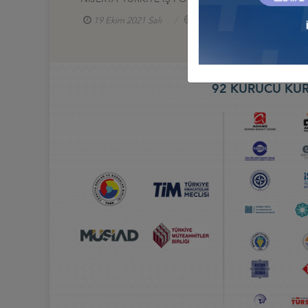
19 Ekim 2021 Salı
Türkiye - Nijerya İş Konseyi
92 KURUCU KUR