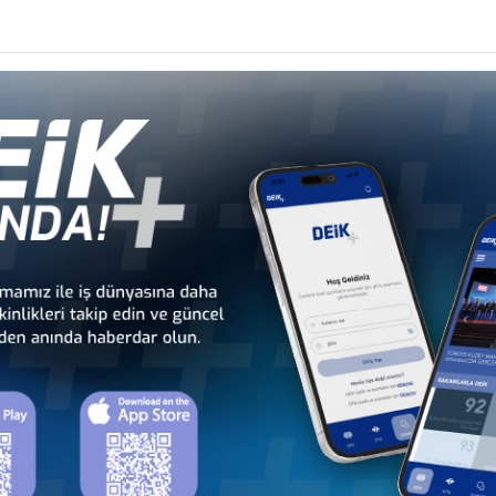
ın Nijerya'daki projeleri değerlendirildi.
er
ANKARA’DA GERÇEKLEŞTİ
onseyi
nseyi
OPLANTISI
seyi
N’IN NİJERYA’YA RESMİ ZİYARETİ KAPSAMINDA NİJERYA-TÜRKİYE