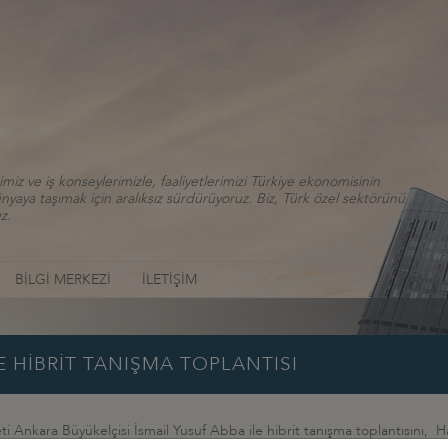
iz ve iş konseylerimizle, faaliyetlerimizi Türkiye ekonomisinin
aya taşımak için aralıksız sürdürüyoruz. Biz, Türk özel sektörünü
z.
BİLGİ MERKEZİ
İLETİŞİM
E HİBRİT TANIŞMA TOPLANTISI
ti Ankara Büyükelçisi İsmail Yusuf Abba ile hibrit tanışma toplantısını,