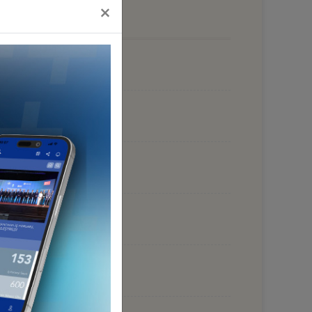
×
 İŞ FORUMU, ABUJA