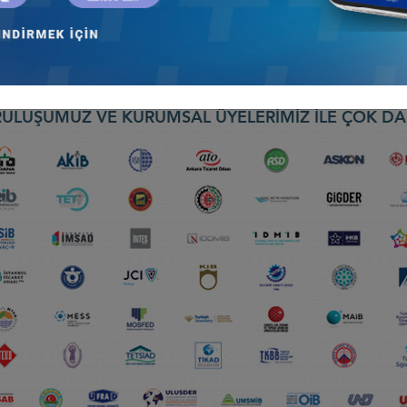
ULUŞUMUZ VE KURUMSAL ÜYELERİMİZ İLE ÇOK DA