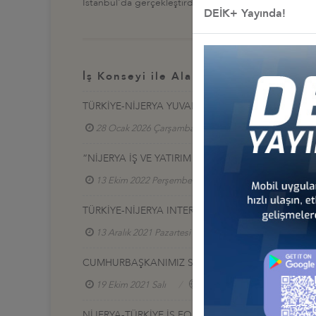
İstanbul'da gerçekleştirdi. Toplantıda, Türk firmaların
DEİK+ Yayında!
İş Konseyi ile Alakalı Diğer Etkinlikl
TÜRKİYE-NİJERYA YUVARLAK MASA TOPLANTISI 
28 Ocak 2026 Çarşamba
Türkiye - Nijerya İş K
“NİJERYA İŞ VE YATIRIM FIRSATLARI"SUNUMU
13 Ekim 2022 Perşembe
Türkiye - Nijerya İş Ko
TÜRKİYE-NİJERYA INTERCONNECTED BUSİNESS T
13 Aralık 2021 Pazartesi
Türkiye - Nijerya İş Kon
CUMHURBAŞKANIMIZ SAYIN RECEP TAYYİP ERDOĞA
19 Ekim 2021 Salı
Türkiye - Nijerya İş Konseyi
NİJERYA-TÜRKİYE İŞ FORUMU