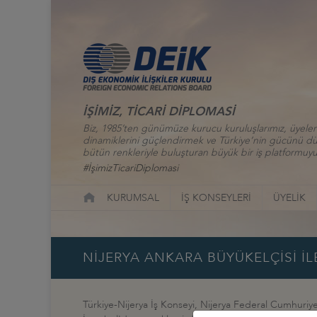
İŞİMİZ, TİCARİ DİPLOMASİ
Biz, 1985’ten günümüze kurucu kuruluşlarımız, üyelerim
dinamiklerini güçlendirmek ve Türkiye’nin gücünü düny
bütün renkleriyle buluşturan büyük bir iş platformuyu
#İşimizTicariDiplomasi
KURUMSAL
İŞ KONSEYLERİ
ÜYELİK
NİJERYA ANKARA BÜYÜKELÇİSİ İL
Türkiye-Nijerya İş Konseyi, Nijerya Federal Cumhuriye