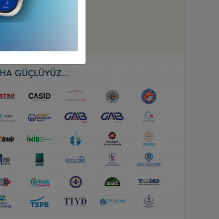
 İŞ FORUMU, ABUJA
HA GÜÇLÜYÜZ...