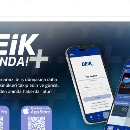
e Türk firmalarına ticaret ve yatırım fırsatları sunumunu gerçekle
 tarafından Nijerya'da iş yapma ve mevcut projelerin tanıtımı yapıldı.
er
ANKARA’DA GERÇEKLEŞTİ
onseyi
nseyi
OPLANTISI
seyi