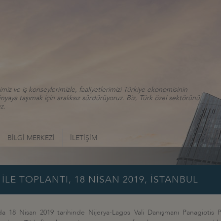
iz ve iş konseylerimizle, faaliyetlerimizi Türkiye ekonomisinin
aya taşımak için aralıksız sürdürüyoruz. Biz, Türk özel sektörünü
z.
BİLGİ MERKEZİ
İLETİŞİM
İLE TOPLANTI, 18 NİSAN 2019, İSTANBUL
 18 Nisan 2019 tarihinde Nijerya-Lagos Vali Danışmanı Panagiotis P. M