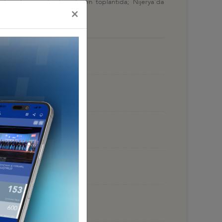
ştirmek amacıyla düzenlenen toplantıda; Nijerya'da
×