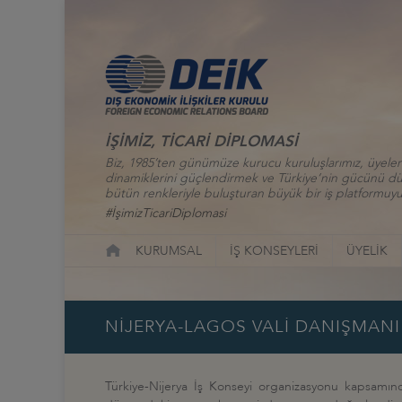
İŞİMİZ, TİCARİ DİPLOMASİ
Biz, 1985’ten günümüze kurucu kuruluşlarımız, üyelerim
dinamiklerini güçlendirmek ve Türkiye’nin gücünü düny
bütün renkleriyle buluşturan büyük bir iş platformuyu
#İşimizTicariDiplomasi
KURUMSAL
İŞ KONSEYLERİ
ÜYELİK
NİJERYA-LAGOS VALİ DANIŞMANI 
Türkiye-Nijerya İş Konseyi organizasyonu kapsamında