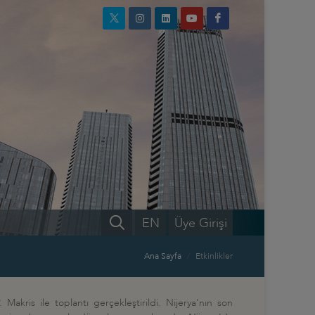
EN
Üye Girişi
Ana Sayfa
Etkinlikler
akris ile toplantı gerçekleştirildi. Nijerya'nın son