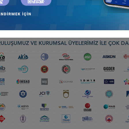
N’IN NİJERYA’YA RESMİ ZİYARETİ KAPSAMINDA NİJERYA-TÜRKİYE
ULUŞUMUZ VE KURUMSAL ÜYELERİMİZ İLE ÇOK DA