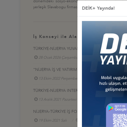
dönemdeki sosyo-ekonomi durumunu değerlendirmek v
yerleşik Slavabogu firmasının direktörü Zekeriya Ersin
DEİK+ Yayında!
İş Konseyi ile Alakalı Diğer Etkinlikl
TÜRKİYE-NİJERYA YUVARLAK MASA TOPLANTISI 
28 Ocak 2026 Çarşamba
Türkiye - Nijerya İş K
“NİJERYA İŞ VE YATIRIM FIRSATLARI"SUNUMU
13 Ekim 2022 Perşembe
Türkiye - Nijerya İş Ko
TÜRKİYE-NİJERYA INTERCONNECTED BUSİNESS T
13 Aralık 2021 Pazartesi
Türkiye - Nijerya İş Kon
NİJERYA-TÜRKİYE İŞ FORUMU
19 Ekim 2021 Salı
Türkiye - Nijerya İş Konseyi