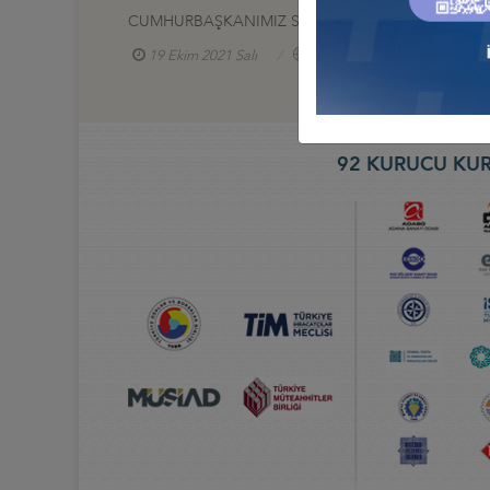
CUMHURBAŞKANIMIZ SAYIN RECEP TAYYİP ERDOĞA
19 Ekim 2021 Salı
Türkiye - Nijerya İş Konseyi
92 KURUCU KUR