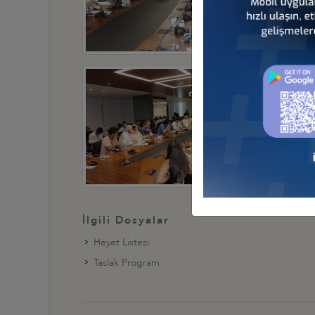
İlgili Dosyalar
Heyet Listesi
Taslak Program