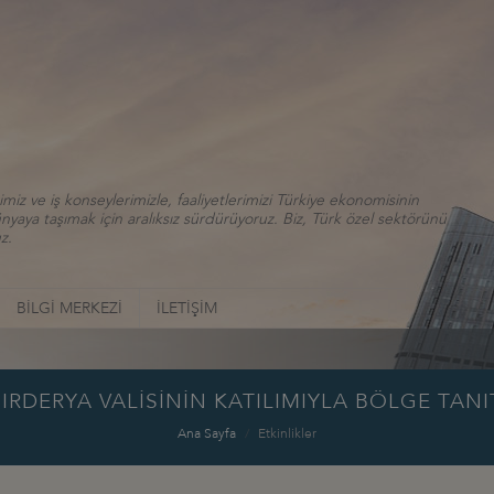
iz ve iş konseylerimizle, faaliyetlerimizi Türkiye ekonomisinin
aya taşımak için aralıksız sürdürüyoruz. Biz, Türk özel sektörünü
z.
BİLGİ MERKEZİ
İLETİŞİM
SIRDERYA VALİSİNİN KATILIMIYLA BÖLGE TANI
Ana Sayfa
Etkinlikler