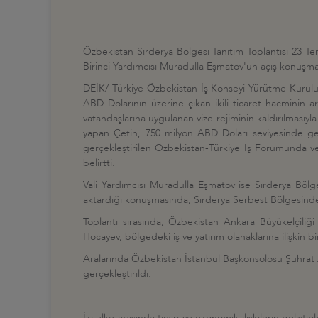
Özbekistan Sırderya Bölgesi Tanıtım Toplantısı 23 T
Birinci Yardımcısı Muradulla Eşmatov'un açış konuşmala
DEİK/ Türkiye-Özbekistan İş Konseyi Yürütme Kurulu Üy
ABD Dolarının üzerine çıkan ikili ticaret hacminin a
vatandaşlarına uygulanan vize rejiminin kaldırılmasıyla i
yapan Çetin, 750 milyon ABD Doları seviyesinde gerçe
gerçekleştirilen Özbekistan-Türkiye İş Forumunda ve
belirtti.
Vali Yardımcısı Muradulla Eşmatov ise Sırderya Bölges
aktardığı konuşmasında, Sırderya Serbest Bölgesinde 
Toplantı sırasında, Özbekistan Ankara Büyükelçili
Hocayev, bölgedeki iş ve yatırım olanaklarına ilişkin bi
Aralarında Özbekistan İstanbul Başkonsolosu Şuhrat Am
gerçekleştirildi.
İki ülke arasında ticari ve ekonomik ilişkilerin gelişti