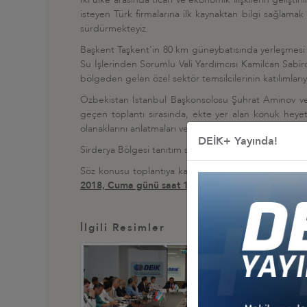
isteyen Türk firmalarına ilk kaynaktan bilgi sağlamak
sürdürmekteyiz.
Başkent Taşkent'in 80 km güneybatısında yerleşmesi se
Su İşlerinden Sorumlu Vali Yardımcısı Kamilcan Sabir
bölgeden gelen özel sektör temsilcilerinin katılımları
Özbekistan İstanbul Başkonsolosu Şuhrat Aminov ve
geçen toplantı sırasında, ekte yer alan konuk heyet ü
olanaklarını anlatmaları ve karşılıklı olarak soruların
DEİK+ Yayında!
Sirderya Bölgesi tanıtım sunumuna
https://www.deik.
Söz konusu toplantıya katılmayı arzu eden üyelerimi
2018, Cuma günü saat 18:00'a kadar
doldurmaları 
İlgili Resimler