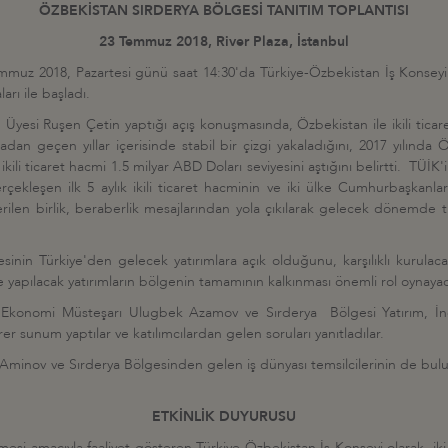
ÖZBEKİSTAN SIRDERYA BÖLGESİ TANITIM TOPLANTISI
23 Temmuz 2018, River Plaza, İstanbul
emmuz 2018, Pazartesi günü saat 14:30'da Türkiye-Özbekistan İş Konseyi
rı ile başladı.
esi Ruşen Çetin yaptığı açış konuşmasında, Özbekistan ile ikili ticareti
radan geçen yıllar içerisinde stabil bir çizgi yakaladığını, 2017 yılın
kili ticaret hacmi 1.5 milyar ABD Doları seviyesini aştığını belirtti. TÜİK'in
kleşen ilk 5 aylık ikili ticaret hacminin ve iki ülke Cumhurbaşkanları
rilen birlik, beraberlik mesajlarından yola çıkılarak gelecek dönemde 
inin Türkiye'den gelecek yatırımlara açık olduğunu, karşılıklı kurulacak 
yapılacak yatırımların bölgenin tamamının kalkınması önemli rol oynayaca
ği Ekonomi Müsteşarı Ulugbek Azamov ve Sırderya Bölgesi Yatırım, İ
rer sunum yaptılar ve katılımcılardan gelen soruları yanıtladılar.
inov ve Sırderya Bölgesinden gelen iş dünyası temsilcilerinin de bulund
ETKİNLİK DUYURUSU
rilmesi amacıyla faaliyet gösteren Türkiye-Özbekistan İş Konseyi olarak, iki