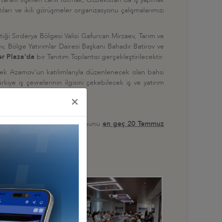
ları ve ikili görüşmeler organizasyonu çalışmalarımızı
iği Sırderya Bölgesi Valisi Gafurcan Mirzaev, Tarım ve
, Bölge Yatırımlar Dairesi Başkanı Bahadır Batirov ve
er Plaza'da
bir Tanıtım Toplantısı gerçekleştirilecektir.
k Azamov'un katılımlarıyla düzenlenecek olan bahsi
iye iş çevrelerinin ilgisini çekebilecek iş ve yatırım
×
a bulunan online kayıt formunu
en geç 20 Temmuz