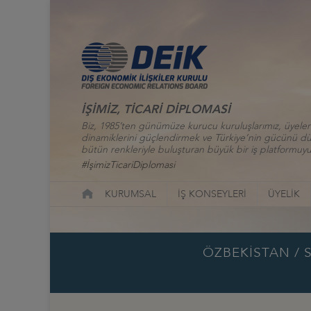
İŞİMİZ, TİCARİ DİPLOMASİ
Biz, 1985’ten günümüze kurucu kuruluşlarımız, üyelerim
dinamiklerini güçlendirmek ve Türkiye’nin gücünü düny
bütün renkleriyle buluşturan büyük bir iş platformuyu
#İşimizTicariDiplomasi
KURUMSAL
İŞ KONSEYLERİ
ÜYELİK
ÖZBEKİSTAN / 