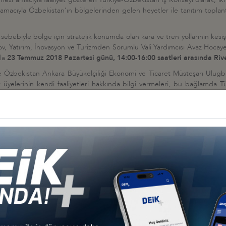
 amacıyla Özbekistan'ın bölgelerinden gelen heyetler ile tanıtım toplantı
bebiyle bölge için stratejik konumda olan kara ve tren yollarının kesişt
ov, Yatırım, İnovasyon ve Turizmden Sorumlu Vali Yardımcısı Avaz Hocayev
yla
23 Temmuz 2018 Pazartesi günü, 14:00-16:00 saatleri arasında Riv
 Özbekistan Ankara Büyükelçiliği Ekonomi ve Ticaret Müsteşarı Ulugbe
yelerinin kendi faaliyetleri hakkında bilgi vermeleri, bu bağlamda Türk
 cevaplanması planlanmaktadır.
org.tr/contents-fileaction-17041
adresli bağlantıdan ulaşılabilmektedir.
zin
https://portal.deik.org.tr/KatilimFormu/688/11162
adresli bağlantıd
gerekmektedir.