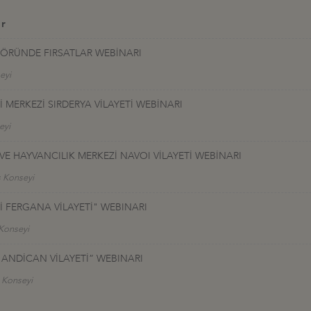
er
TÖRÜNDE FIRSATLAR WEBİNARI
eyi
Jİ MERKEZİ SIRDERYA VİLAYETİ WEBİNARI
eyi
A VE HAYVANCILIK MERKEZİ NAVOI VİLAYETİ WEBİNARI
ş Konseyi
İ FERGANA VİLAYETİ" WEBINARI
 Konseyi
 ANDİCAN VİLAYETİ” WEBINARI
ş Konseyi