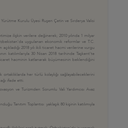
 Yürütme Kurulu Üyesi Ruşen Çetin ve Sırderya Valisi
mize ilişkin verilere değinerek; 2010 yılında 1 milyar
da Özbekistan'da uygulanan ekonomik reformlar ve T.C.
 açıkladığı 2018 yılı ikili ticaret hacmi verilerine vurgu
nın katılımlarıyla 30 Nisan 2018 tarihinde Taşkent'te
ticaret hacminin katlanarak büyümesinin beklendiğini
ortaklıklarda her türlü kolaylığı sağlayabileceklerini
ğı ifade etti.
novasyon ve Turizmden Sorumlu Vali Yardımcısı Avaz
uğu Tanıtım Toplantısı yaklaşık 80 kişinin katılımıyla
 taraflı ilişkileri canlı tutmak, Özbekistan'da iş yapmak