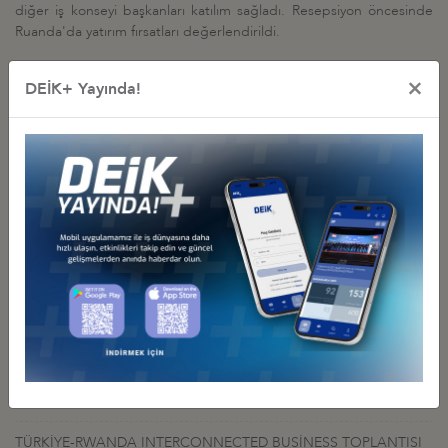
diğer iş konseyi başkanları katılım sağladı. Resepsiyon öncesinde
Ruanda'da yatırım fırsatları değerlendirildi.
×
DEİK+ Yayında!
İş Konseyi ile Alakalı Diğer Etkinlikler
TÜRKIYE-RUANDA İŞ FORUMU
22 Kasım 2022 Salı
Türkiye - Ruanda İş Konseyi
A NEW HUB FOR SUSTAINABILITY-THE KIGALI INTERNATIONAL
FINANCIAL CENTRE WEBINARI
02 Haziran 2021 Çarşamba
Türkiye - Ruanda İş Konseyi
RUANDA CUMHURİYETİ ANKARA BÜYÜKELÇİSİ İLE TANIŞMA
TOPLANTI
18 Şubat 2021 Perşembe
Türkiye - Ruanda İş Konseyi
TÜRKİYE-RWANDA INTERCONNECTED BUSİNESS TOPLANTISI