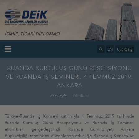
İŞİMİZ, TİCARİ DİPLOMASİ
EN
Üye Girişi
RUANDA KURTULUŞ GÜNÜ RESEPSİYONU
VE RUANDA IŞ SEMİNERİ, 4 TEMMUZ 2019,
ANKARA
Ana Sayfa
Etkinlikler
Türkiye-Ruanda İş Konseyi katılımıyla 4 Temmuz 2019 tarihinde
Ruanda Kurtuluş Günü Resepsiyonu ve Ruanda İş Semineri
etkinlikleri gerçekleştirildi. Ruanda Cumhuriyeti Ankara
Büyükelçiliği tarafından düzenlenen etkinliğe Ruanda İş Konseyi ve