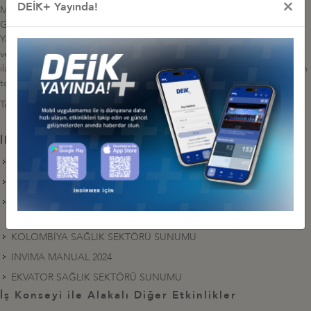
×
DEİK+ Yayında!
Mehmet Altuğ ile T.C. Ticaret Bakanlığı Uluslararası Hizmet Ticareti
Genel Müdür Yardımcısı Alperen Kaçar, T.C. Kito Ticaret Müşavir
Yardımcısı Suat Altaş, T.C. Bogota Ticaret Müşaviri Muhammet Hartavi
ve T.C. Lima Ticaret Müşaviri Leyla Uzun Kavşut katıldı. Sağlık turizmi,
ilaç - medikal teknoloji ve ürünlerine yönelik iş birliği fırsatlarını aktarılan
toplantıda, soru-cevap bölümü ile sona erdi.
Toplantının kaydını
linkten
izleyebilirsiniz.
İlgili Dosyalar
PERU SAĞLIK SEKTÖRÜ SUNUMU
KOLOMBİYA SAĞLIK TURİZMİ HAKKINDA MAKALE
LISTADO DE MEDICAMENTOS VITALES NO DISPONIBLES
SEPTIEMBRE 2023
KOLOMBİYA SAĞLIK SEKTÖRÜ SUNUMU
INVIMA MANUAL 2024
EKVATOR SAĞLIK SEKTÖRÜ SUNUMU
İş Konseyi ile Alakalı Diğer Etkinlikler