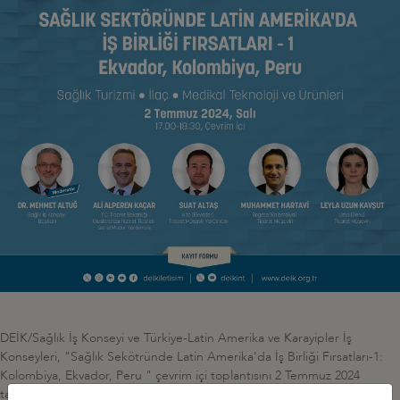
DEİK/Sağlık İş Konseyi ve Türkiye-Latin Amerika ve Karayipler İş
Konseyleri, "Sağlık Sekötründe Latin Amerika'da İş Birliği Fırsatları-1:
Kolombiya, Ekvador, Peru " çevrim içi toplantısını 2 Temmuz 2024
tarihinde gerçekleştirdi. Toplantıya, DEİK/Sağlık İş Konseyi Başkanı Dr.