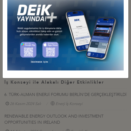
desteklenerek bir yol haritası sunulmuştur.
İlgili Resimler
İş Konseyi ile Alakalı Diğer Etkinlikler
6. TÜRK-ALMAN ENERJİ FORUMU BERLİN’DE GERÇEKLEŞTİRİLDİ
26 Kasım 2024 Salı
Enerji İş Konseyi
RENEWABLE ENERGY OUTLOOK AND INVESTMENT
OPPORTUNITIES IN IRELAND