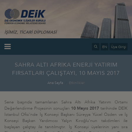
İŞİMİZ, TİCARİ DİPLOMASİ
EN
Üye Girişi
SAHRA ALTI AFRİKA ENERJİ YATIRIM
FIRSATLARI ÇALIŞTAYI, 10 MAYIS 2017
Ana Sayfa
Etkinlikler
Sene başında tamamlanan Sahra Altı Afrika Yatırım Ortamı
Değerlendirme Projesinin sonuçları
10 Mayıs 2017
tarihinde DEİK
İstanbul Ofisi'nde İş Konseyi Başkanı Süreyya Yücel Özden ve İş
Konseyi Başkan Yardımcısı Yalçın Kıroğlu'nun takdimleri ile
başlayan çalıştay ile tanıtılmıştır. İş Konseyi üyelerinin yanı sıra