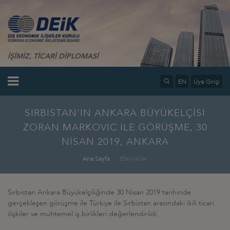
İŞİMİZ, TİCARİ DİPLOMASİ
EN
Üye Girişi
SIRBİSTAN'IN ANKARA BÜYÜKELÇİSİ
ZORAN MARKOVIC İLE GÖRÜŞME, 30
NİSAN 2019, ANKARA
Ana Sayfa
Etkinlikler
Sırbistan Ankara Büyükelçiliğinde 30 Nisan 2019 tarihinde
gerçekleşen görüşme ile Türkiye ile Sırbistan arasındaki ikili ticari
ilişkiler ve muhtemel iş birlikleri değerlendirildi.