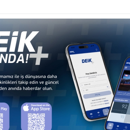
er
NTISINI BÜKREŞ’TE GERÇEKLEŞTİRDİ
seyi
ŞMA TOPLANTISI VE ÇALIŞMA YEMEĞİ, 14 ARALIK 2022, İSTANBUL
 Konseyi
MANYA ARASINDA TRANSİT TAŞIMALAR SERBESTLEŞECEK”
Konseyi
 YEMEĞİ, 24 ŞUBAT 2022, İSTANBUL
 Konseyi
ANTISI, 14 NİSAN 2021, ÇEVRİM İÇİ