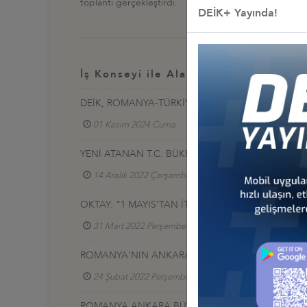
toplantı gerçekleştirdi.
DEİK+ Yayında!
İş Konseyi ile Alakalı Diğer Etkinlikl
DEİK, ROMANYA-TÜRKİYE YUVARLAK MASA TOPLA
01 Kasım 2024 Cuma
Türkiye - Romanya İş Kon
YENİ ATANAN T.C. BÜKREŞ BÜYÜKELÇİSİ İLE TANI
14 Aralık 2022 Çarşamba
Türkiye - Romanya İş
OKTAY: “1 MAYIS’TAN İTİBAREN TÜRKİYE VE RO
31 Mart 2022 Perşembe
Türkiye - Romanya İş 
ROMANYA'NIN ANKARA BÜYÜKELÇİSİ İLE ÇALIŞMA
24 Şubat 2022 Perşembe
Türkiye - Romanya İş
ROMANYA ANKARA BÜYÜKELÇİSİ İLE TANIŞMA TOPL