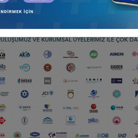
 Konseyi
ULUŞUMUZ VE KURUMSAL ÜYELERİMİZ İLE ÇOK DA