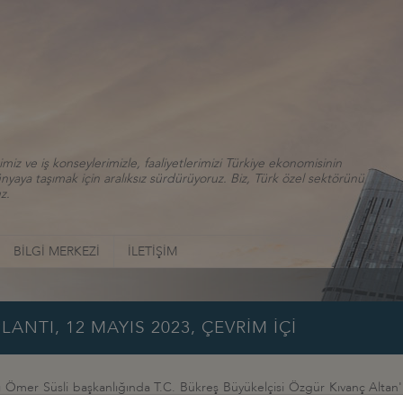
iz ve iş konseylerimizle, faaliyetlerimizi Türkiye ekonomisinin
aya taşımak için aralıksız sürdürüyoruz. Biz, Türk özel sektörünü
z.
BİLGİ MERKEZİ
İLETİŞİM
LANTI, 12 MAYIS 2023, ÇEVRİM İÇİ
Ömer Süsli başkanlığında T.C. Bükreş Büyükelçisi Özgür Kıvanç Altan'ın 