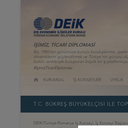
İŞİMİZ, TİCARİ DİPLOMASİ
Biz, 1985’ten günümüze kurucu kuruluşlarımız, üyelerim
dinamiklerini güçlendirmek ve Türkiye’nin gücünü düny
bütün renkleriyle buluşturan büyük bir iş platformuyu
#İşimizTicariDiplomasi
KURUMSAL
İŞ KONSEYLERİ
ÜYELİK
T.C. BÜKREŞ BÜYÜKELÇİSİ İLE TOP
DEİK/Türkiye-Romanya İş Konseyi, İş Konseyi Başkanı 