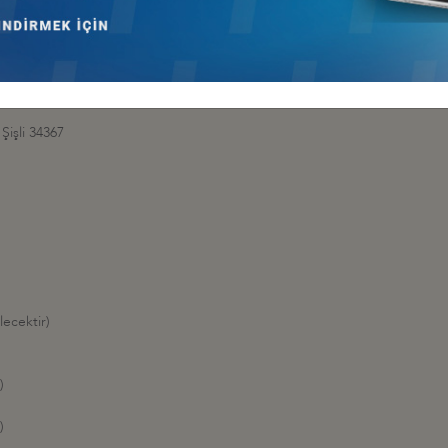
 alınacaktır.
.
)
Şişli 34367
lecektir)
)
)