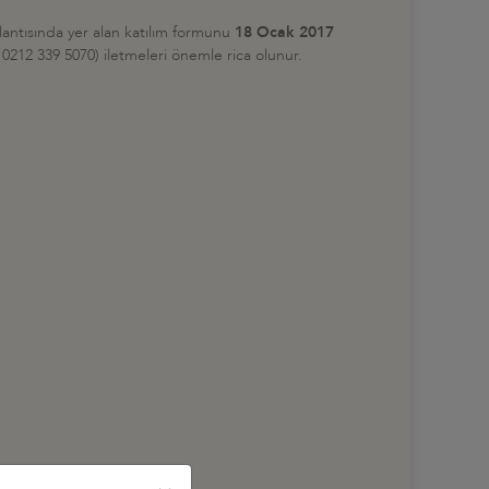
antısında yer alan katılım formunu
18 Ocak 2017
: 0212 339 5070) iletmeleri önemle rica olunur.