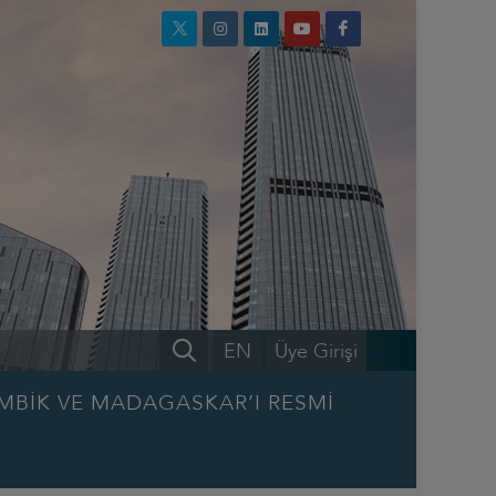
EN
Üye Girişi
MBİK VE MADAGASKAR’I RESMİ