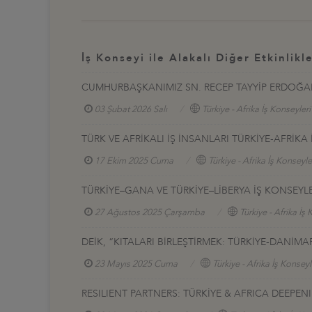
İş Konseyi ile Alakalı Diğer Etkinlikl
CUMHURBAŞKANIMIZ SN. RECEP TAYYİP ERDOĞAN'I
03 Şubat 2026 Salı
Türkiye - Afrika İş Konseyleri
TÜRK VE AFRİKALI İŞ İNSANLARI TÜRKİYE-AFRİK
17 Ekim 2025 Cuma
Türkiye - Afrika İş Konseyle
TÜRKİYE–GANA VE TÜRKİYE–LİBERYA İŞ KONSEYLE
27 Ağustos 2025 Çarşamba
Türkiye - Afrika İş 
DEİK, “KITALARI BİRLEŞTİRMEK: TÜRKİYE-DANİM
23 Mayıs 2025 Cuma
Türkiye - Afrika İş Konseyl
RESILIENT PARTNERS: TÜRKİYE & AFRICA DEEP