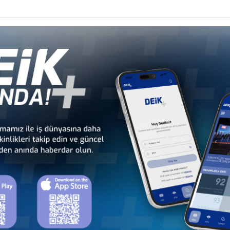
yıcısı olarak
Google Chrome
kullanılması önemle rica olunur.
0.000 ABD Doları, Ekonomi bedeli 5.500 ABD Doları, Yerinden Katıl
 uçak ile gidiş-dönüş (Türkiye içi bağlantı uçuşları dahil değildir.), kon
m, Madagaskar ve Mozambik vize bedeli
olduğundan başvurunun önceliğine göre baz alınır.
nra ekrana gelecektir. Ödeme hesaba havale veya online olarak kredi k
ŞUBESİ (1011)
LU / AFRİKA
cak 2016, Çarşamba
i takdirde, makbuzunuz tarafınıza gönderilecektir.
 ödeme dekontlarının DEİK'e (İrem Develioğlu,
africa@deik.org.tr
) ileti