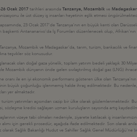
-26 Ocak 2017
tarihleri arasında
Tanzanya, Mozambik
ve
Madagaskar
zasyonu ile üst düzey iş insanları heyetinin eşlik etmesi öngörülmekted
m kapsamında, 23 Ocak 2017'de Tanzanya'nın en büyük kenti olan Darüss
başkenti Antananarivo'da İş Forumları düzenlenecek olup, Afrikan'nın h
en Tanzanya, Mozambik ve Madagaskar'da, tarım, turizm, bankacılık ve finans
adına teşvikler söz konusudur.
nacak olan doğal gaza yönelik, toplam yatırım bedeli yaklaşık 30 Milyar 
yle Mozambik dünyanın önde gelen sıvılaştırılmış doğal gaz (LNG) ihracatç
e oranı ile en iyi ekonomik performans gösteren ülke olan Tanzanya'nın ka
lerinin büyük çoğunluğu işlenmemiş halde ihraç edilmektedir. Bu nedenl
arı yer almaktadır.
ar turizm yatırımları açısından cazip bir ülke olarak gözlemlenmektedir. Bu
si, sözleşme kredisi sağlayan uzman kuruluşların sayısında artış kaydedilm
arının vizeye tabi olmaları nedeniyle, ziyarete katılacak iş insanlarımızı
lımı için gerekli prosedür, aşağıda ifade edilmektedir. Son olarak anıla
siz olarak Sağlık Bakanlığı Hudut ve Sahiller Sağlık Genel Müdürlüğü'ne (