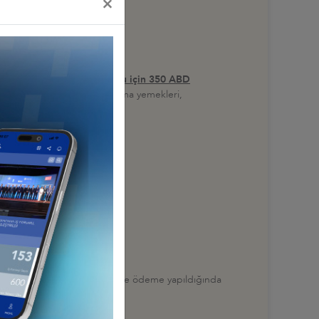
×
ım ücreti her bir İş Forumu için 350 ABD
aklama, ara transferler, çalışma yemekleri,
artı ile yapılabilmektedir.
lmesi rica olunur. (Kredi kartı ile ödeme yapıldığında