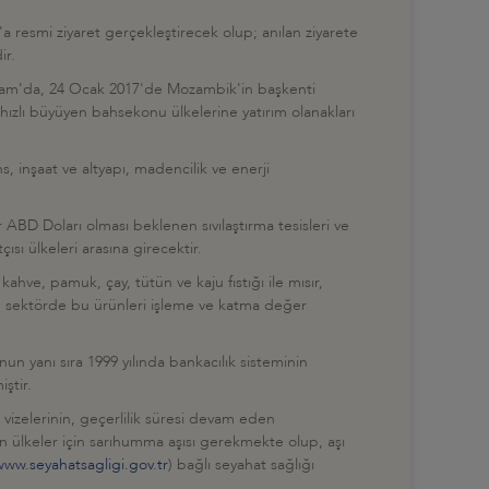
'a resmi ziyaret gerçekleştirecek olup; anılan ziyarete
ir.
elam'da, 24 Ocak 2017'de Mozambik'in başkenti
ızlı büyüyen bahsekonu ülkelerine yatırım olanakları
, inşaat ve altyapı, madencilik ve enerji
ABD Doları olması beklenen sıvılaştırma tesisleri ve
ısı ülkeleri arasına girecektir.
hve, pamuk, çay, tütün ve kaju fıstığı ile mısır,
e, sektörde bu ürünleri işleme ve katma değer
nun yanı sıra 1999 yılında bankacılık sisteminin
iştir.
n vizelerinin, geçerlilik süresi devam eden
n ülkeler için sarıhumma aşısı gerekmekte olup, aşı
www.seyahatsagligi.gov.tr
) bağlı seyahat sağlığı