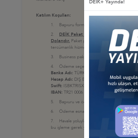
DEİK+ Yayında!
Katılım Koşulları:
1. Başvuru formunun doldurulurken web tara
2.
DEİK Paket Programı Business bedeli 1
Dolarıdır.
Paket programa dahil hizmetler: Özel
tercümanlık hizmetleri, iş forumlarına katılı
3. Business paket programı kontajan sınırlı 
4. Ödeme seçenekleri, formu doldurduktan so
Banka Adı:
TÜRKİYE İŞ BANKASI BEYOĞLU 
Hesap Adı:
DIŞ EKONOMİK İLİŞKİLER KURU
Swift:
ISBKTRISXXX
IBAN:
TR21 0006 4000 0021 0113 3146 38 USD
5. Başvuru ve ödemeler için son tarih:
18 O
6. Ödeme esnasında bilgiler eksiksiz girildiğ
7. Havale yoluyla ödeme yapıldığı takdirde,
bu işleme gerek yoktur)