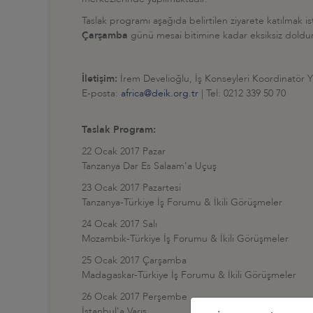
Taslak programı aşağıda belirtilen ziyarete katılmak i
Çarşamba
günü mesai bitimine kadar eksiksiz doldu
İletişim:
İrem Develioğlu, İş Konseyleri Koordinatör Y
E-posta:
africa@deik.org.tr
| Tel: 0212 339 50 70
Taslak Program:
22 Ocak 2017 Pazar
Tanzanya Dar Es Salaam'a Uçuş
23 Ocak 2017 Pazartesi
Tanzanya-Türkiye İş Forumu & İkili Görüşmeler
24 Ocak 2017 Salı
Mozambik-Türkiye İş Forumu & İkili Görüşmeler
25 Ocak 2017 Çarşamba
Madagaskar-Türkiye İş Forumu & İkili Görüşmeler
26 Ocak 2017 Perşembe
İstanbul'a Varış