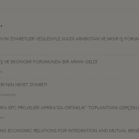
er
N ZİYARETLERİ VESİLESİYLE SUUDİ ARABİSTAN VE MISIR İŞ FORU
A İŞ VE EKONOMİ FORUMUNDA BİR ARAYA GELDİ
ri
Rİ'NİN HEYET ZİYARETİ
Konseyleri
ARKA EPC PROJELERİ AFRİKA'DA ORTAKLIK” TOPLANTISINI GERÇEKL
eri
ENING ECONOMIC RELATIONS FOR INTEGRATION AND MUTUAL BENE