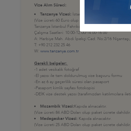
Vize Alım Süreci:
Tanzanya Vizesi:
İstanbul Fahri Konsolosluğundan
(Vize ücreti 60 Euro olup paket ücrete
dahil değildir
Tanzanya İstanbul Fahrikonsolosluğu
Çalışma Saatleri: 10.00-12.00/14.00-16.00
A: Harbiye Mah. Abdi İpekçi Cad. No:2/16 Nişantaşı, 
T: +90 212 232 25 46
W:
www.tanzanya.com.tr
Gerekli belgeler:
-1 adet vesikalık fotoğraf
-El yazısı ile tam doldurulmuş vize başvuru formu
-En az 6 ay geçerlilik süresi olan pasaport
-Pasaport kimlik sayfası fotokopisi
-DEİK vize destek yazısı (tarafımızdan katılımcılara ileti
Mozambik Vizesi:
Kapıda alınacaktır.
(Vize ücreti 84 ABD Doları olup paket ücrete dahildir.
Madagaskar Vizesi:
Kapıda alınacaktır.
(Vize ücreti 25 ABD Doları olup paket ücrete dahildir.