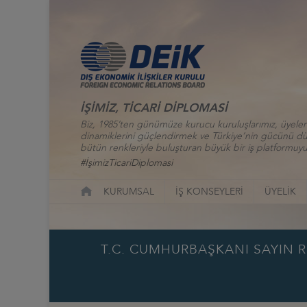
İŞİMİZ, TİCARİ DİPLOMASİ
Biz, 1985’ten günümüze kurucu kuruluşlarımız, üyelerim
dinamiklerini güçlendirmek ve Türkiye’nin gücünü düny
bütün renkleriyle buluşturan büyük bir iş platformuyu
#İşimizTicariDiplomasi
KURUMSAL
İŞ KONSEYLERİ
ÜYELİK
T.C. CUMHURBAŞKANI SAYIN 