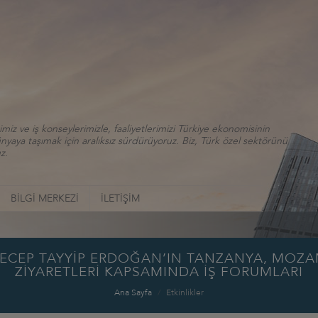
iz ve iş konseylerimizle, faaliyetlerimizi Türkiye ekonomisinin
aya taşımak için aralıksız sürdürüyoruz. Biz, Türk özel sektörünü
z.
BİLGİ MERKEZİ
İLETİŞİM
RECEP TAYYİP ERDOĞAN’IN TANZANYA, MOZA
ZİYARETLERİ KAPSAMINDA İŞ FORUMLARI
Ana Sayfa
Etkinlikler