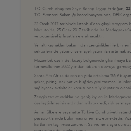
T.C. Cumhurbaşkanı Sayın Recep Tayyip Erdoğan,
22
T.C. Ekonomi Bakanlığı koordinasyonunda, DEİK organi
22 Ocak 2017 tarihinde İstanbul'dan çıkışlı progra
Maputo'da, 25 Ocak 2017 tarihinde ise Madagaskar'ın 
ve potansiyel iş fırsatları ele alınacaktır.
Yer altı kaynakları bakımından zenginlikleri ile bilin
sektörlerinde yabancı sermayeli yatırımları artırmak 
Mozambik özelinde, kuzey bölgesinde çıkarılmaya başla
terminallerinin 2022 yılından itibaren devreye girmesi
Sahra Altı Afrika'da son on yılda ortalama %6,9 büyüm
şeker, pirinç, bakliyat ve buğday gibi tarımsal ürün
sağlayacak aktiviteler konusunda büyük yatırım olanakl
Zengin tabiat varlıkları ve geniş kıyıları ile Madagask
özelleştirilmesinin ardından mikro-kredi, risk sermaye
Anılan ülkelere seyahatte Türkiye Cumhuriyeti vatandaşl
pasaportlarında bulunması önem arz etmektedir. Vize a
kartlarının taşınması zaruridir. Sarıhumma aşısı ücret
merkezlerinde yapılmaktadır.