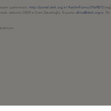
steyen üyelerimizin,
http://portal.deik.org.tr/ KatilimFormu/316/8013
bağl
rarak, dekontu DEİK'e (İrem Develioğlu, E-posta:
africa@deik.org.tr
, Tel
ardımcısı