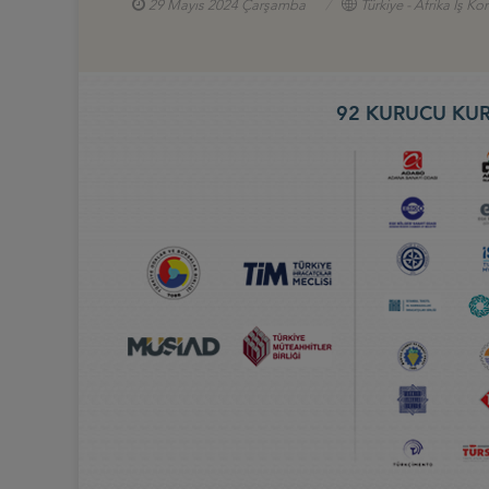
29 Mayıs 2024 Çarşamba
Türkiye - Afrika İş Ko
92 KURUCU KUR