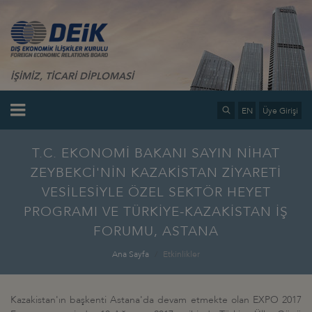
İŞİMİZ, TİCARİ DİPLOMASİ
EN
Üye Girişi
T.C. EKONOMİ BAKANI SAYIN NİHAT
ZEYBEKCİ'NİN KAZAKİSTAN ZİYARETİ
VESİLESİYLE ÖZEL SEKTÖR HEYET
PROGRAMI VE TÜRKİYE-KAZAKİSTAN İŞ
FORUMU, ASTANA
Ana Sayfa
Etkinlikler
Kazakistan'ın başkenti Astana'da devam etmekte olan EXPO 2017