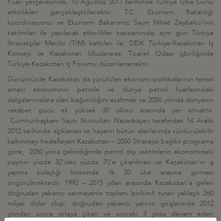
Fuarı çerçevesinde, 10 Ağustos 2017 tarihinde Türkiye Ülke Günü
etkinlikleri gerçekleştirilecektir. T.C. Ekonomi Bakanlığı
koordinasyonu ve Ekonomi Bakanımız Sayın Nihat Zeybekci'nin
katılımları ile yapılacak etkinlikler kapsamında, aynı gün Türkiye
İhracatçılar Meclisi (TİM) katkıları ile, DEİK Türkiye-Kazakistan İş
Konseyi ve Kazakistan Uluslararası Ticaret Odası işbirliğinde
Türkiye-Kazakistan İş Forumu düzenlenecektir.
Günümüzde Kazakistan'da yürütülen ekonomi politikalarının temel
amacı ekonominin petrole ve dünya petrol fiyatlarındaki
dalgalanmalara olan bağımlılığını azaltmak ve 2050 yılında dünyanın
rekabet gücü ek yüksek 30 ülkesi arasında yer almaktır.
Cumhurbaşkanı Sayın Nursultan Nazarbayev tarafından 14 Aralık
2012 tarihinde açıklanan ve hayatın bütün alanlarında sürdürülebilir
kalkınmayı hedefleyen Kazakistan – 2050 Stratejisi başlıklı programa
göre, 2050 yılına gelindiğinde petrol dışı sektörlerin ekonomideki
payının yüzde 32'den yüzde 70'e çıkarılması ve Kazakistan'ın iş
yapma kolaylığı listesinde ilk 20 üke arasına girmesi
öngörülmektedir. 1992 – 2015 yılları arasında Kazakistan'a gelen
doğrudan yabancı sermayenin toplam birikimli tutarı yaklaşık 260
milyar dolar olup, doğrudan yabancı yatırım girişlerinde 2012
yılından sonra ortaya çıkan ve sonraki 3 yılda devam eden