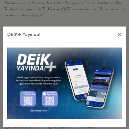
Kaçamak ve İş Konseyi Koordinatörü Aycan Damalı katılım sağladı.
Toplantı kapsamında Türkiye ve KKTC arasında gümrük sorunları ve
tarife sınırları görüşüldü.
×
DEİK+ Yayında!
İş Konseyi ile Alakalı Diğer Etkinlikler
TÜRKİYE-AZERBAYCAN-KUZEY KIBRIS TÜRK CUMHURİYETİ
KADIN GİRİŞİMCİLER İŞ FORUMU, 13 TEMMUZ 2023, İSTANBUL
13 Temmuz 2023 Perşembe
Türkiye - K.K.T.C. İş Konseyi
TÜRKİYE-KKTC İŞ KONSEYİ’NİN HEYET ZİYARETİ, 4 MAYIS 2023,
LEFKOŞA
04 Mayıs 2023 Perşembe
Türkiye - K.K.T.C. İş Konseyi
KKTC ANKARA BÜYÜKELÇİSİ İLE TANIŞMA TOPLANTISI, 3
OCAK 2023, ANKARA
03 Ocak 2023 Salı
Türkiye - K.K.T.C. İş Konseyi