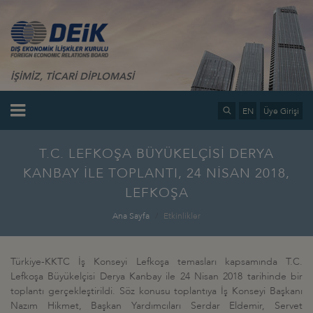
İŞİMİZ, TİCARİ DİPLOMASİ
EN
Üye Girişi
T.C. LEFKOŞA BÜYÜKELÇİSİ DERYA
KANBAY İLE TOPLANTI, 24 NİSAN 2018,
LEFKOŞA
Ana Sayfa
Etkinlikler
Türkiye-KKTC İş Konseyi Lefkoşa temasları kapsamında T.C.
Lefkoşa Büyükelçisi Derya Kanbay ile 24 Nisan 2018 tarihinde bir
toplantı gerçekleştirildi. Söz konusu toplantıya İş Konseyi Başkanı
Nazım Hikmet, Başkan Yardımcıları Serdar Eldemir, Servet