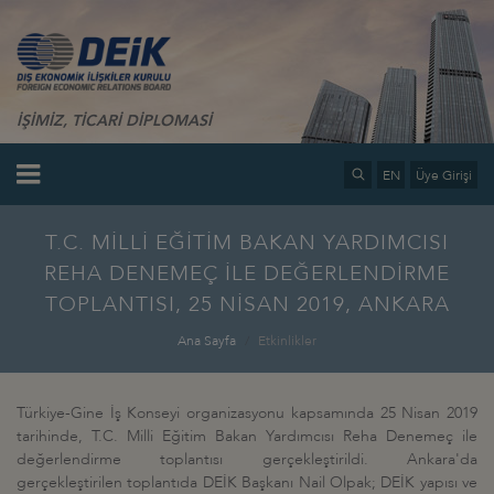
İŞİMİZ, TİCARİ DİPLOMASİ
EN
Üye Girişi
T.C. MİLLİ EĞİTİM BAKAN YARDIMCISI
REHA DENEMEÇ İLE DEĞERLENDİRME
TOPLANTISI, 25 NİSAN 2019, ANKARA
Ana Sayfa
Etkinlikler
Türkiye-Gine İş Konseyi organizasyonu kapsamında 25 Nisan 2019
tarihinde, T.C. Milli Eğitim Bakan Yardımcısı Reha Denemeç ile
değerlendirme toplantısı gerçekleştirildi. Ankara'da
gerçekleştirilen toplantıda DEİK Başkanı Nail Olpak; DEİK yapısı ve