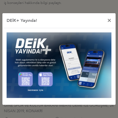
iş konseyleri hakkında bilgi paylaştı.
×
DEİK+ Yayında!
İş Konseyi ile Alakalı Diğer Etkinlikler
GİNE SPOR BAKANI İLE HYBRİD TOPLANTI
04 Aralık 2020 Cuma
Türkiye - Gine İş Konseyi
TÜRKİYE-GİNE INTERCONNECTED BUSİNESS TOPLANTISI
18 Ağustos 2020 Salı
Türkiye - Gine İş Konseyi
GİNE CUMHURBAŞKANI’NIN TÜRKİYE-GİNE İŞ KONSEYİ İLE
GERÇEKLEŞTİRDİĞİ TOPLANTI, 3 MAYIS 2019, İSTANBUL
03 Mayıs 2019 Cuma
Türkiye - Gine İş Konseyi
GİNE SPOR VE KÜLTÜR BAKANI MBAYE DEME İLE GÖRÜŞME, 24
NİSAN 2019, KONAKRİ