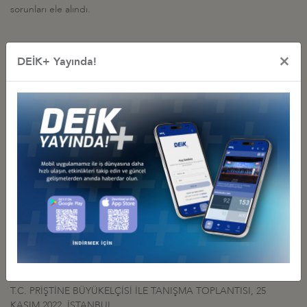
sorunları ele alındı.
×
DEİK+ Yayında!
İş Konseyi ile Alakalı Diğer Etkinlikler
TÜRKİYE-KOSOVA İŞ FORUMU
03 Haziran 2024 Pazartesi
Türkiye - Kosova İş Konseyi
DEİK, TÜRKİYE-KOSOVA İŞ FORUMU’NU İSTANBUL’DA
GERÇEKLEŞTİRDİ
03 Haziran 2024 Pazartesi
Türkiye - Kosova İş Konseyi
PRİŞTİNE BELEDİYE BAŞKANI İLE TOPLANTI, 5 EKİM 2023,
İSTANBUL
05 Ekim 2023 Perşembe
Türkiye - Kosova İş Konseyi
T.C. PRİŞTİNE BÜYÜKELÇİSİ İLE TANIŞMA TOPLANTISI, 25
KASIM 2022, İSTANBUL