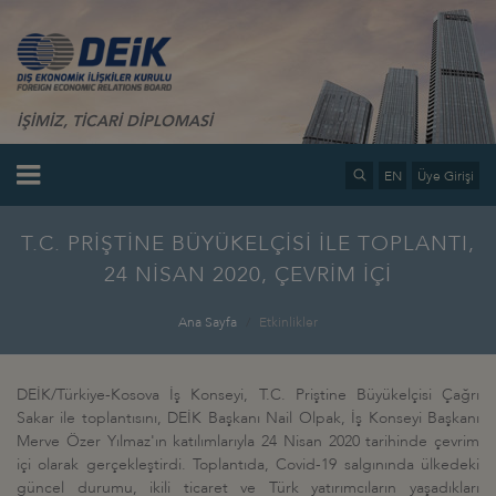
İŞİMİZ, TİCARİ DİPLOMASİ
EN
Üye Girişi
T.C. PRİŞTİNE BÜYÜKELÇİSİ İLE TOPLANTI,
24 NİSAN 2020, ÇEVRİM İÇİ
Ana Sayfa
Etkinlikler
DEİK/Türkiye-Kosova İş Konseyi,
T.C. Priştine Büyükelçisi
Çağrı
Sakar ile toplantısını, DEİK Başkanı Nail Olpak, İş Konseyi Başkanı
Merve Özer Yılmaz'ın katılımlarıyla 24 Nisan 2020 tarihinde çevrim
içi olarak gerçekleştirdi. Toplantıda, Covid-19 salgınında ülkedeki
güncel durumu, ikili ticaret ve Türk yatırımcıların yaşadıkları