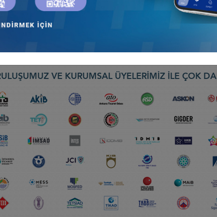
OPLANTISI, 19 EKİM 2020, İSTANBUL
Konseyi
ULUŞUMUZ VE KURUMSAL ÜYELERİMİZ İLE ÇOK DA