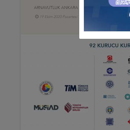
ARNAVUTLUK ANKARA BÜYÜKELÇİSİ İLE TANIŞMA T
19 Ekim 2020 Pazartesi
Türkiye - Arnavutluk İş 
92 KURUCU KUR