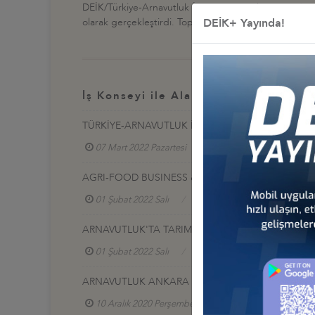
DEİK/Türkiye-Arnavutluk İş Konseyi, Galip Tözge başk
DEİK+ Yayında!
olarak gerçekleştirdi. Toplantıda, Türkiye-Arnavutluk aras
İş Konseyi ile Alakalı Diğer Etkinlikl
TÜRKİYE-ARNAVUTLUK İŞ KONSEYİ ÇALIŞMA YEMEĞ
07 Mart 2022 Pazartesi
Türkiye - Arnavutluk İş 
AGRI-FOOD BUSINESS & INVESTMENT OPPORTUNI
01 Şubat 2022 Salı
Türkiye - Arnavutluk İş Kons
ARNAVUTLUK'TA TARIM-GIDA ALANINDA İŞ VE YATI
01 Şubat 2022 Salı
Türkiye - Arnavutluk İş Kons
ARNAVUTLUK ANKARA BÜYÜKELÇİSİ İLE TANIŞMA TO
10 Aralık 2020 Perşembe
Türkiye - Arnavutluk İ