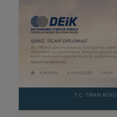
İŞİMİZ, TİCARİ DİPLOMASİ
Biz, 1985’ten günümüze kurucu kuruluşlarımız, üyelerim
dinamiklerini güçlendirmek ve Türkiye’nin gücünü düny
bütün renkleriyle buluşturan büyük bir iş platformuyu
#İşimizTicariDiplomasi
KURUMSAL
İŞ KONSEYLERİ
ÜYELİK
T.C. TİRAN BÜYÜ