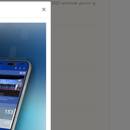
nışma toplantısını 5 Temmuz 2022 tarihinde çevrim içi
×