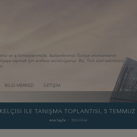
iz ve iş konseylerimizle, faaliyetlerimizi Türkiye ekonomisinin
aya taşımak için aralıksız sürdürüyoruz. Biz, Türk özel sektörünü
z.
BİLGİ MERKEZİ
İLETİŞİM
KELÇİSİ İLE TANIŞMA TOPLANTISI, 5 TEMMUZ 
Ana Sayfa
Etkinlikler