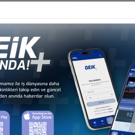
anlığında, yeni atanan T.C. Tiran Büyükelçisi Tayyar Kağan Atay ile ta
ında ikili ticari ilişkiler ve ülkedeki türk yatırımları ele alındı.
er
İ, 7 MART 2022, İSTANBUL
Konseyi
TIES IN ALBANIA
eyi
RIM FIRSATLARI WEBİNARI, 1 ŞUBAT 2022, ÇEVRİM İÇİ
eyi
PLANTISI-II, 10 ARALIK 2020, ÇEVRİM İÇİ
ş Konseyi