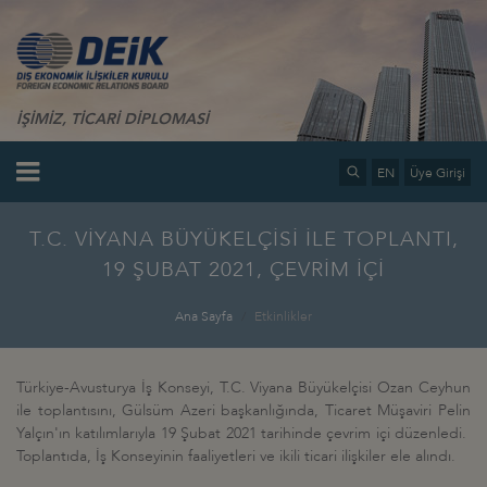
İŞİMİZ, TİCARİ DİPLOMASİ
EN
Üye Girişi
T.C. VİYANA BÜYÜKELÇİSİ İLE TOPLANTI,
19 ŞUBAT 2021, ÇEVRİM İÇİ
Ana Sayfa
Etkinlikler
Türkiye-Avusturya İş Konseyi, T.C. Viyana Büyükelçisi Ozan Ceyhun
ile toplantısını, Gülsüm Azeri başkanlığında, Ticaret Müşaviri Pelin
Yalçın'ın katılımlarıyla 19 Şubat 2021 tarihinde çevrim içi düzenledi.
Toplantıda, İş Konseyinin faaliyetleri ve ikili ticari ilişkiler ele alındı.