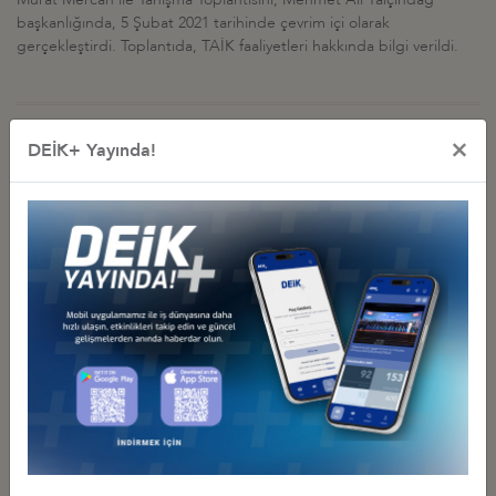
başkanlığında, 5 Şubat 2021 tarihinde çevrim içi olarak
gerçekleştirdi. Toplantıda, TAİK faaliyetleri hakkında bilgi verildi.
×
DEİK+ Yayında!
İş Konseyi ile Alakalı Diğer Etkinlikler
TÜRK-AMERİKAN SAVUNMA SANAYİ SEKTÖRLERİNE ÇAĞRI:
KÜRESEL TEDARİKTE "HIZ VE ÖLÇEK" İÇİN İŞ BİRLİĞİNİ
GÜÇLENDİRELİM
07 Temmuz 2026 Salı
Türkiye - ABD İş Konseyi
18.'İNCİ TÜRKİYE YATIRIM KONFERANSI, NEW YORK'RA
GERÇEKLEŞTİRİLDİ
13 Nisan 2026 Pazartesi
Türkiye - ABD İş Konseyi
SELECTUSA ABD’YE YATIRIM TURU PROGRAMINININ İLK AYAĞI
İSTANBUL’DA GERÇEKLEŞTİRİLDİ