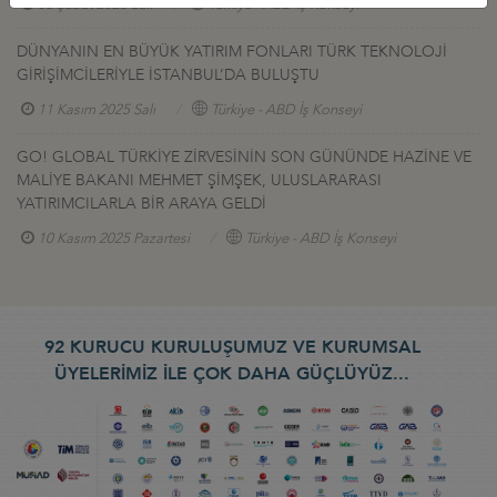
03 Şubat 2026 Salı
Türkiye - ABD İş Konseyi
DÜNYANIN EN BÜYÜK YATIRIM FONLARI TÜRK TEKNOLOJİ
GİRİŞİMCİLERİYLE İSTANBUL’DA BULUŞTU
11 Kasım 2025 Salı
Türkiye - ABD İş Konseyi
GO! GLOBAL TÜRKİYE ZİRVESİNİN SON GÜNÜNDE HAZİNE VE
MALİYE BAKANI MEHMET ŞİMŞEK, ULUSLARARASI
YATIRIMCILARLA BİR ARAYA GELDİ
10 Kasım 2025 Pazartesi
Türkiye - ABD İş Konseyi
92 KURUCU KURULUŞUMUZ VE KURUMSAL
ÜYELERİMİZ İLE ÇOK DAHA GÜÇLÜYÜZ...