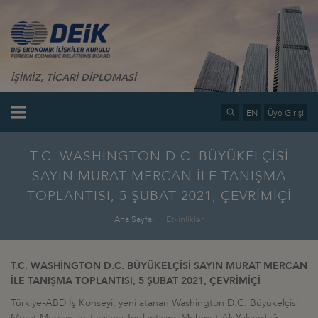
İŞİMİZ, TİCARİ DİPLOMASİ
EN
Üye Girişi
T.C. WASHİNGTON D.C. BÜYÜKELÇİSİ
SAYIN MURAT MERCAN İLE TANIŞMA
TOPLANTISI, 5 ŞUBAT 2021, ÇEVRİMİÇİ
Ana Sayfa
Etkinlikler
T.C. WASHİNGTON D.C. BÜYÜKELÇİSİ SAYIN MURAT MERCAN
İLE TANIŞMA TOPLANTISI, 5 ŞUBAT 2021, ÇEVRİMİÇİ
Türkiye-ABD İş Konseyi, yeni atanan Washington D.C. Büyükelçisi
Murat Mercan ile Tanışma Toplantısını, Mehmet Ali Yalçındağ