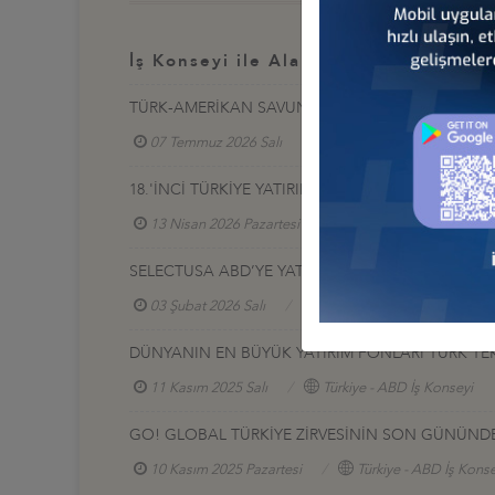
İş Konseyi ile Alakalı Diğer Etkinlikl
TÜRK-AMERİKAN SAVUNMA SANAYİ SEKTÖRLERİNE 
07 Temmuz 2026 Salı
Türkiye - ABD İş Konseyi
18.'İNCİ TÜRKİYE YATIRIM KONFERANSI, NEW YOR
13 Nisan 2026 Pazartesi
Türkiye - ABD İş Konse
SELECTUSA ABD’YE YATIRIM TURU PROGRAMINININ
03 Şubat 2026 Salı
Türkiye - ABD İş Konseyi
DÜNYANIN EN BÜYÜK YATIRIM FONLARI TÜRK TEK
11 Kasım 2025 Salı
Türkiye - ABD İş Konseyi
GO! GLOBAL TÜRKİYE ZİRVESİNİN SON GÜNÜNDE 
10 Kasım 2025 Pazartesi
Türkiye - ABD İş Konse