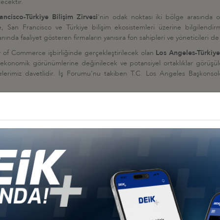
lecektir.
ancisco-Türkiye Bilişim Zirvesi
'nin odak noktası iki bölge arasında ort
 San Francisco ve Türkiye bilişim ekosistemleri üzerine bilgilendirme, 
nında faaliyet gösteren firmaların yanısıra fon sahipleri ve yöneticileri de 
of Commerce işbirliğinde gerçekleştirilecek olan
Los Angeles-Türkiy
 ekonomik görünümlerine değinilecek ve potansiyel ortaklıklar görüşül
lerimiz davetlidir. İş Forumu'nu takiben T.C. Los Angeles Başkonsol
sleri ziyaret edilecektir.
nen üyelerimizin ekte yer alan programları inceleyerek, katılım koşulları
enmektedir.