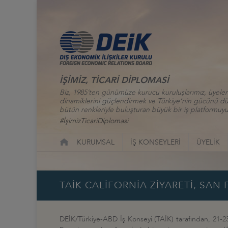
İŞİMİZ, TİCARİ DİPLOMASİ
Biz, 1985’ten günümüze kurucu kuruluşlarımız, üyelerim
dinamiklerini güçlendirmek ve Türkiye’nin gücünü düny
bütün renkleriyle buluşturan büyük bir iş platformuyu
#İşimizTicariDiplomasi
KURUMSAL
İŞ KONSEYLERİ
ÜYELİK
TAİK CALİFORNİA ZİYARETİ, SA
DEİK/Türkiye-ABD İş Konseyi (TAİK) tarafından, 21-23