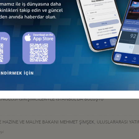
er
ÇAĞRI: KÜRESEL TEDARİKTE "HIZ VE ÖLÇEK" İÇİN İŞ BİRLİĞİNİ G
K'RA GERÇEKLEŞTİRİLDİ
yi
 İLK AYAĞI İSTANBUL’DA GERÇEKLEŞTİRİLDİ
NOLOJİ GİRİŞİMCİLERİYLE İSTANBUL’DA BULUŞTU
HAZİNE VE MALİYE BAKANI MEHMET ŞİMŞEK, ULUSLARARASI YATIR
yi