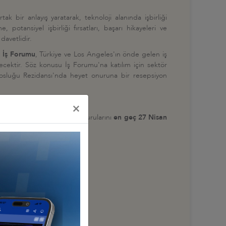
ak bir anlayış yaratarak, teknoloji alanında işbirliği
potansiyel işbirliği fırsatları, başarı hikayeleri ve
davetlidir.
e İş Forumu
, Türkiye ve Los Angeles'ın önde gelen iş
ecektir. Söz konusu İş Forumu'na katılım için sektör
osluğu Rezidansı'nda heyet onuruna bir resepsiyon
×
nı yerine getirmeleri ve başvurularını
en geç 27 Nisan