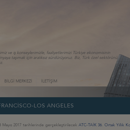
iz ve iş konseylerimizle, faaliyetlerimizi Türkiye ekonomisinin
aya taşımak için aralıksız sürdürüyoruz. Biz, Türk özel sektörünü
z.
BİLGİ MERKEZİ
İLETİŞİM
N FRANCİSCO-LOS ANGELES
 Mayıs 2017 tarihlerinde gerçekleştirilecek
ATC-TAİK 36. Ortak Yıllık Ko