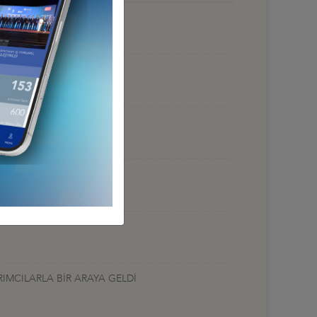
ÜÇLENDİRELİM
IMCILARLA BİR ARAYA GELDİ