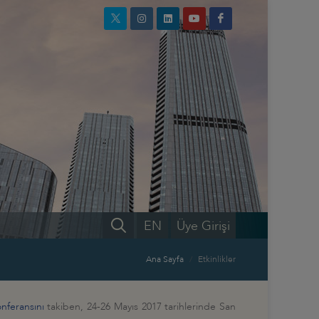
EN
Üye Girişi
Ana Sayfa
Etkinlikler
nferansını
takiben, 24-26 Mayıs 2017 tarihlerinde San