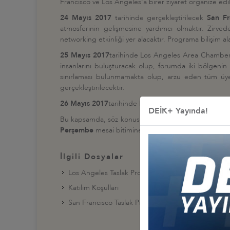
Francisco ve Los Angeles'a birer ziyaret organize edi
24 Mayıs 2017
tarihinde gerçekleştirilecek
San Fr
atmosferinin gelişmesine yardımcı olmaktır. Zirvede,
networking etkinliği yer alacaktır. Programa bilişim ala
25 Mayıs 2017
tarihinde Los Angeles Area Chamber 
insanlarını buluşturacak olup, forumda iki bölgenin
sınırlaması bulunmamakta olup, arzu eden tüm üye
gerçekleştirilecektir.
26 Mayıs 2017
tarihinde Los Angeles'ta
SpaceX
tesi
DEİK+ Yayında!
Bu kapsamda, söz konusu etkinliklere katılmakla ilgile
Perşembe
mesai bitimine kadar tamamlamaları bekl
İlgili Dosyalar
Los Angeles Taslak Program
Katılım Koşulları
San Francisco Taslak Program