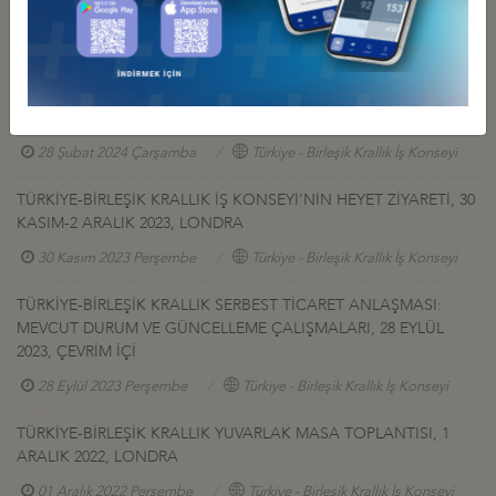
GERÇEKLEŞTİRİLDİ
07 Mayıs 2025 Çarşamba
Türkiye - Birleşik Krallık İş Konseyi
WEBINAR: LONDON AS HUB TO GLOBAL CAPITAL: FUNDING
SOLUTIONS FOR TURKISH COMPANIES
28 Şubat 2024 Çarşamba
Türkiye - Birleşik Krallık İş Konseyi
TÜRKİYE-BİRLEŞİK KRALLIK İŞ KONSEYİ’NİN HEYET ZİYARETİ, 30
KASIM-2 ARALIK 2023, LONDRA
30 Kasım 2023 Perşembe
Türkiye - Birleşik Krallık İş Konseyi
TÜRKİYE-BİRLEŞİK KRALLIK SERBEST TİCARET ANLAŞMASI:
MEVCUT DURUM VE GÜNCELLEME ÇALIŞMALARI, 28 EYLÜL
2023, ÇEVRİM İÇİ
28 Eylül 2023 Perşembe
Türkiye - Birleşik Krallık İş Konseyi
TÜRKİYE-BİRLEŞİK KRALLIK YUVARLAK MASA TOPLANTISI, 1
ARALIK 2022, LONDRA
01 Aralık 2022 Perşembe
Türkiye - Birleşik Krallık İş Konseyi