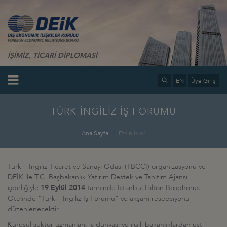
İŞİMİZ, TİCARİ DİPLOMASİ
EN
Üye Girişi
TÜRK-İNGİLİZ İŞ FORUMU
Ana Sayfa
Etkinlikler
Türk – İngiliz Ticaret ve Sanayi Odası (TBCCI) organizasyonu ve
DEİK ile T.C. Başbakanlık Yatırım Destek ve Tanıtım Ajansı
işbirliğiyle
19 Eylül 2014
tarihinde İstanbul Hilton Bosphorus
Otelinde “Türk – İngiliz İş Forumu” ve akşam resepsiyonu
düzenlenecektir.
Küresel sektör uzmanları, iş dünyası ve ilgili bakanlıklardan üst