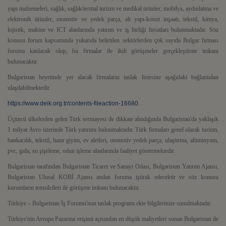
yapı malzemeleri, sağlık, sağlık/termal turizm ve medikal ürünler, mobilya, aydınlatma ve
elektronik ürünler, otomotiv ve yedek parça, alt yapı-konut inşaatı, tekstil, kimya,
lojistik, makine ve ICT alanlarında yatırım ve iş birliği fırsatları bulunmaktadır. Söz
konusu forum kapsamında yukarıda belirtilen sektörlerden çok sayıda Bulgar firması
foruma katılacak olup, bu firmalar ile ikili görüşmeler gerçekleştirme imkanı
bulunacaktır.
Bulgaristan heyetinde yer alacak firmaların taslak listesine aşağıdaki bağlantıdan
ulaşılabilmektedir.
https://www.deik.org.tr/contents-fileaction-16680
Üçüncü ülkelerden gelen Türk sermayesi de dikkate alındığında Bulgaristan'da yaklaşık
1 milyar Avro üzerinde Türk yatırımı bulunmaktadır. Türk firmaları genel olarak turizm,
bankacılık, tekstil, hazır giyim, ev aletleri, otomotiv yedek parça, ulaştırma, alüminyum,
pvc, gıda, su şişeleme, odun işleme alanlarında faaliyet göstermektedir.
Bulgaristan tarafından Bulgaristan Ticaret ve Sanayi Odası, Bulgaristan Yatırım Ajansı,
Bulgaristan Ulusal KOBİ Ajansı anılan foruma iştirak edecektir ve söz konusu
kurumların temsilcileri ile görüşme imkanı bulunacaktır.
Türkiye – Bulgaristan İş Forumu'nun taslak programı ekte bilgilerinize sunulmaktadır.
Türkiye'nin Avrupa Pazarına erişimi açısından en düşük maliyetleri sunan Bulgaristan ile