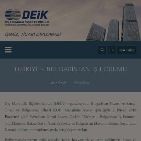
İŞİMİZ, TİCARİ DİPLOMASİ
EN
Üye Girişi
TÜRKİYE – BULGARİSTAN İŞ FORUMU
Ana Sayfa
Etkinlikler
Dış Ekonomik İlişkiler Kurulu (DEİK) organizasyonu, Bulgaristan Ticaret ve Sanayi
Odası ve Bulgaristan Ulusal KOBİ Geliştirme Ajansı işbirliğiyle
2 Nisan 2018
Pazartesi
günü Wyndham Grand Levent Otel'de "Türkiye – Bulgaristan İş Forumu"
T.C. Ekonomi Bakanı Sayın Nihat Zeybekci ve Bulgaristan Ekonomi Bakanı Sayın Emil
Karanikolov'un onurlandırmalarıyla gerçekleştirilecektir.
Bulgaristan'da turizm, gıda, ambalaj, tarım, hayvancılık ve tarım makineleri, inşaat ve