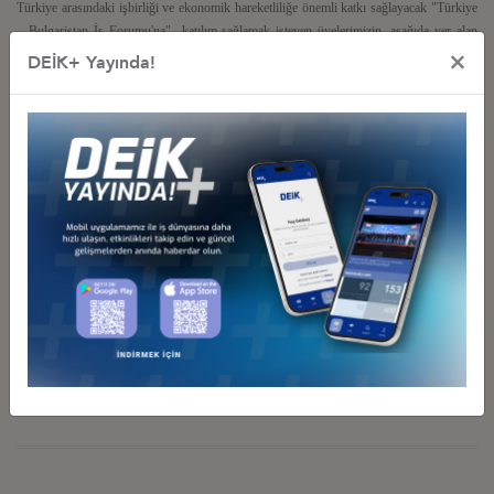
Türkiye arasındaki işbirliği ve ekonomik hareketliliğe önemli katkı sağlayacak "Türkiye
– Bulgaristan İş Forumu'na" katılım sağlamak isteyen üyelerimizin, aşağıda yer alan
×
kayıt formunu eksiksiz tamamlayarak en geç
30 Mart 2018 Cuma
günü mesai bitimine
DEİK+ Yayında!
kadar DEİK'e iletmeleri rica olunur.
Kayıt formu:
https://portal.deik.org.tr/KatilimFormu/628/10520
Önemli not:
Bulgaristan firma listesi içerisinde görüşme gerçekleştirmek
istediğiniz firmayı kayıt formunda lütfen belirtiniz
Detaylı bilgi için irtibat kişisi:
Sn. Aycan Damalı,
adamali@deik.org.tr
0212 339 50 74
İlgili Dosyalar
Taslak Program