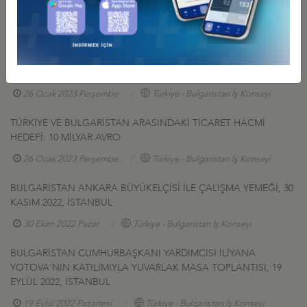
KASIM 2023, İSTANBUL
24 Kasım 2023 Cuma
Türkiye - Bulgaristan İş Konseyi
BULGARİSTAN İNOVASYON VE BÜYÜME, SAĞLIK VE TURİZM
BAKANLARIYLA ÇALIŞMA YEMEĞİ, 26 OCAK 2023, İSTANBUL
26 Ocak 2023 Perşembe
Türkiye - Bulgaristan İş Konseyi
TÜRKİYE VE BULGARİSTAN ARASINDAKİ TİCARET HACMİ
HEDEFİ: 10 MİLYAR AVRO
26 Ocak 2023 Perşembe
Türkiye - Bulgaristan İş Konseyi
BULGARİSTAN ANKARA BÜYÜKELÇİSİ İLE ÇALIŞMA YEMEĞİ, 30
KASIM 2022, İSTANBUL
30 Ekim 2022 Pazar
Türkiye - Bulgaristan İş Konseyi
BULGARİSTAN CUMHURBAŞKANI YARDIMCISI İLİYANA
YOTOVA'NIN KATILIMIYLA YUVARLAK MASA TOPLANTISI, 19
EYLÜL 2022, İSTANBUL
19 Eylül 2022 Pazartesi
Türkiye - Bulgaristan İş Konseyi