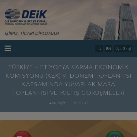
İŞİMİZ, TİCARİ DİPLOMASİ
EN
Üye Girişi
TÜRKİYE – ETİYOPYA KARMA EKONOMİK
KOMİSYONU (KEK) 9. DÖNEM TOPLANTISI
KAPSAMINDA YUVARLAK MASA
TOPLANTISI VE İKİLİ İŞ GÖRÜŞMELERİ
Ana Sayfa
Etkinlikler