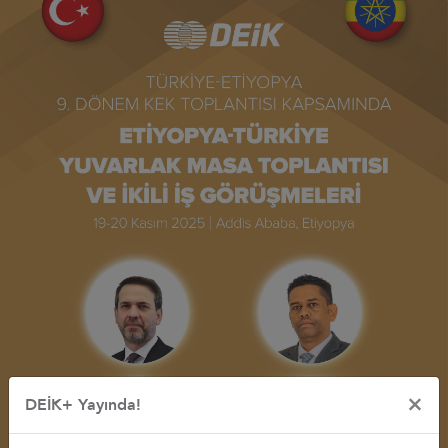
×
DEİK+ Yayında!